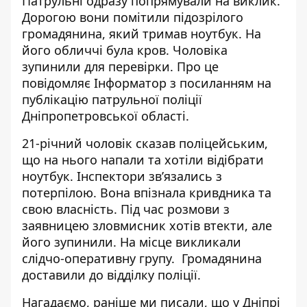
Патрульні одразу попрямували на виклик.
Дорогою вони помітили підозрілого
громадянина, який тримав ноутбук. На
його обличчі була кров. Чоловіка
зупинили для перевірки. Про це
повідомляє Інформатор з посиланням на
публікацію
патрульної поліції
Дніпропетровської області.
21-річний чоловік сказав поліцейським,
що на нього напали та хотіли відібрати
ноутбук. Інспектори зв’язались з
потерпілою. Вона впізнала кривдника та
свою власність. Під час розмови з
заявницею зловмисник хотів втекти, але
його зупинили. На місце викликали
слідчо-оперативну групу. Громадянина
доставили до відділку поліції.
Нагадаємо, раніше ми писали, що
у Дніпрі