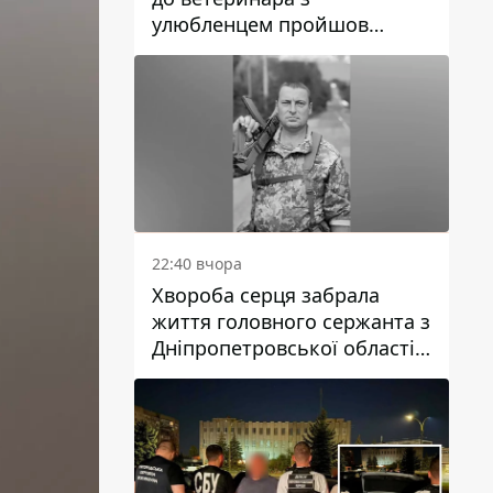
улюбленцем пройшов
спокійно: прості поради
22:40 вчора
Хвороба серця забрала
життя головного сержанта з
Дніпропетровської області
Юрія Свистуна