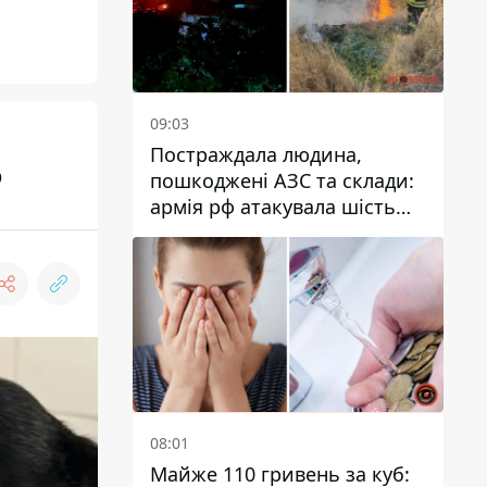
09:03
Постраждала людина,
о
пошкоджені АЗС та склади:
армія рф атакувала шість
районів Дніпропетровської
області
08:01
Майже 110 гривень за куб: