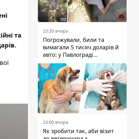
ені
23:20 вчора
ійні та
Погрожували, били та
арів.
вимагали 5 тисяч доларів й
авто: у Павлограді
затримали двох чоловіків
вої
23:00 вчора
Як зробити так, аби візит
до ветеринара з