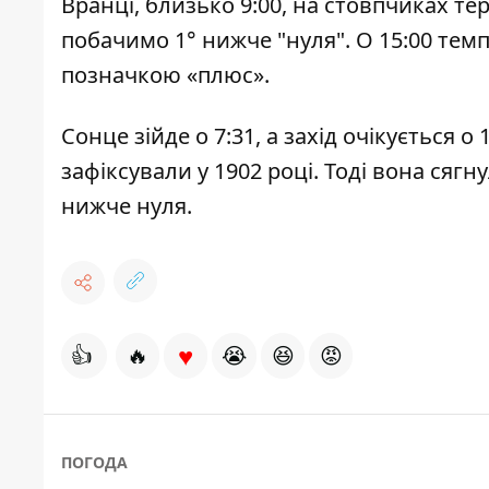
Вранці, близько 9:00, на стовпчиках те
побачимо 1° нижче "нуля". О 15:00 темпе
позначкою «плюс».
Сонце зійде о 7:31, а захід очікується 
зафіксували у 1902 році. Тоді вона сягн
нижче нуля.
♥
👍
🔥
😭
😆
😡
ПОГОДА