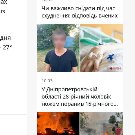
рах
Чи важливо снідати під час
із
схуднення: відповідь вчених
 дня
‒ 27°
10:03
У Дніпропетровській
області 28-річний чоловік
ножем поранив 15-річного
хлопця