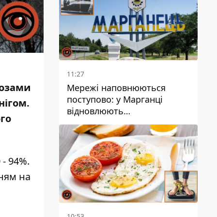
11:27
нозами
Мережі наповнюються
поступово: у Марганці
нігом.
відновлюють
ого
водопостачання
 - 94%.
нням на
10:53