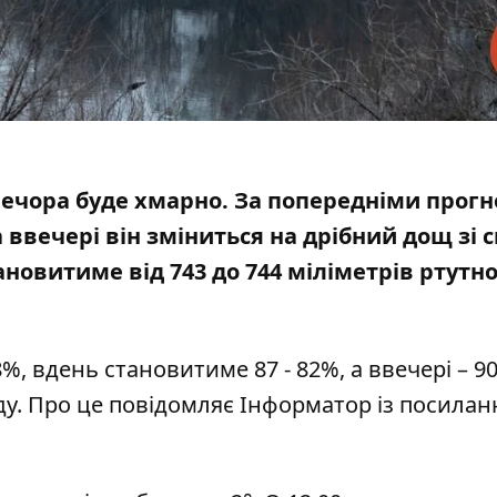
о вечора буде хмарно. За попередніми прог
а ввечері він зміниться на дрібний дощ зі с
новитиме від 743 до 744 міліметрів ртутн
%, вдень становитиме 87 - 82%, а ввечері – 90
нду. Про це повідомляє Інформатор із посила