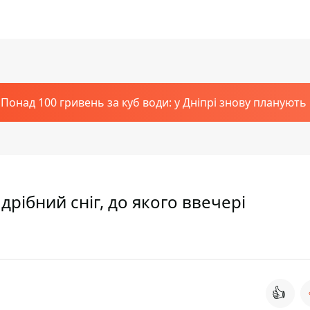
Понад 100 гривень за куб води: у Дніпрі знову планують
 дрібний сніг, до якого ввечері
👍