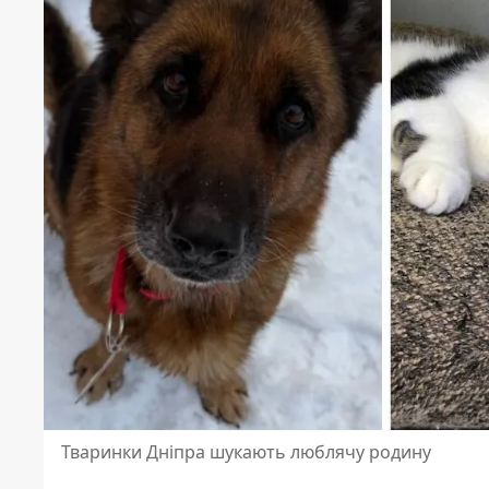
Тваринки Дніпра шукають люблячу родину