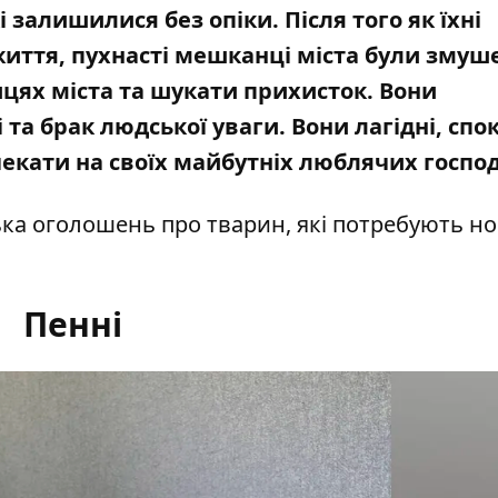
і залишилися без опіки. Після того як їхні
життя, пухнасті мешканці міста були змуш
цях міста та шукати прихисток. Вони
та брак людської уваги. Вони лагідні, спок
кати на своїх майбутніх люблячих господ
ька оголошень про тварин, які потребують но
Пенні