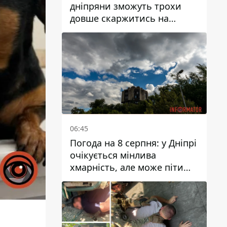
дніпряни зможуть трохи
довше скаржитись на
заплановані тарифи на воду
на 2027 рік
06:45
Погода на 8 серпня: у Дніпрі
очікується мінлива
хмарність, але може піти
дощ