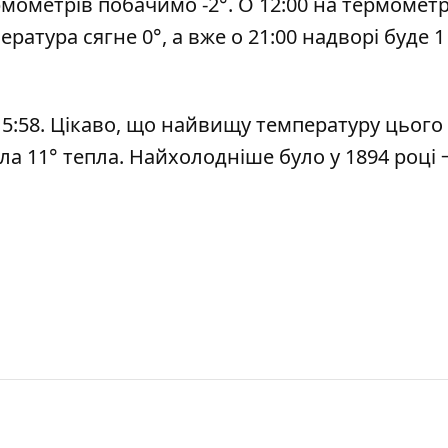
рмометрів побачимо -2°. О 12:00 на термомет
ратура сягне 0°, а вже о 21:00 надворі буде 1 
о 15:58. Цікаво, що найвищу температуру цього
ула 11° тепла. Найхолодніше було у 1894 році 