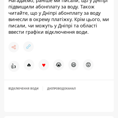
Нагадаємо, раніше ми писали, що
у Дніпрі
підвищили абонплату за воду
. Також
читайте, що у Дніпрі
абонплату за воду
винесли в окрему платіжку
. Крім цього, ми
писали,
чи можуть у Дніпрі та області
ввести графіки
відключення води.
♥
🔥
😭
😆
😡
👍
ВІДКЛЮЧЕННЯ ВОДИ
ДНІПРОВОДОКАНАЛ