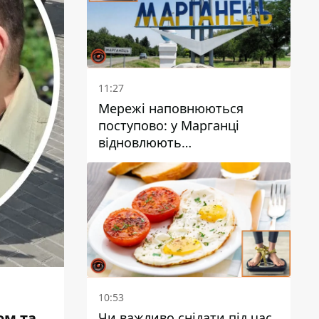
11:27
Мережі наповнюються
поступово: у Марганці
відновлюють
водопостачання
10:53
ом та
Чи важливо снідати під час