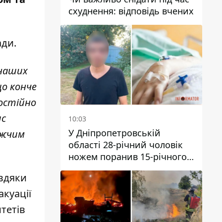
схуднення: відповідь вчених
ади.
 наших
що конче
постійно
ис
10:03
У Дніпропетровській
ижчим
області 28-річний чоловік
ножем поранив 15-річного
хлопця
авдяки
куації
тетів