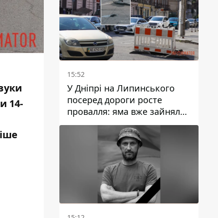
15:52
вуки
У Дніпрі на Липинського
посеред дороги росте
и 14-
провалля: яма вже зайняла
смугу руху
ніше
15:12