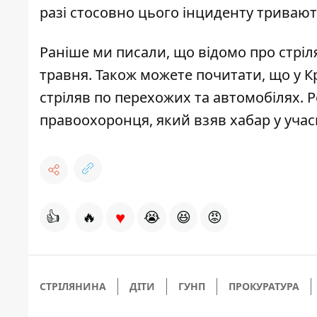
разі стосовно цього інциденту тривають 
Раніше ми писали, що відомо про
стріл
травня. Також можете почитати, що
у К
стріляв по перехожих та автомобілях
. 
правоохоронця, який взяв хабар у уча
♥
👍
🔥
😭
😆
😡
СТРІЛЯНИНА
ДІТИ
ГУНП
ПРОКУРАТУРА