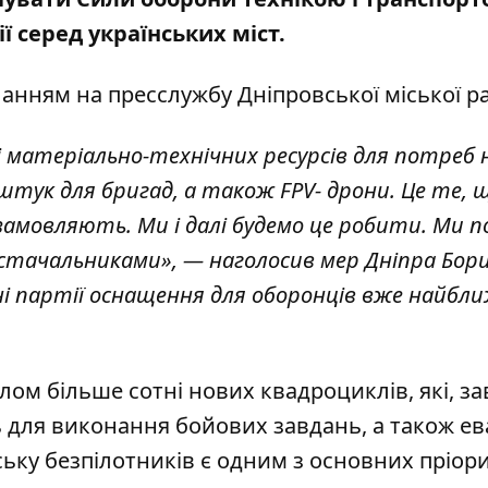
ї серед українських міст.
анням на пресслужбу Дніпровської міської р
 матеріально-технічних ресурсів для потреб
штук для бригад, а також FPV- дрони. Це те, 
 замовляють. Ми і далі будемо це робити. Ми 
остачальниками», — наголосив мер Дніпра Бор
і партії оснащення для оборонців вже найбл
ом більше сотні нових квадроциклів, які, з
 для виконання бойових завдань, а також ева
ську безпілотників є одним з основних пріори