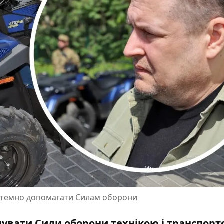
истемно допомагати Силам оборони
увати Сили оборони технікою і транспорт