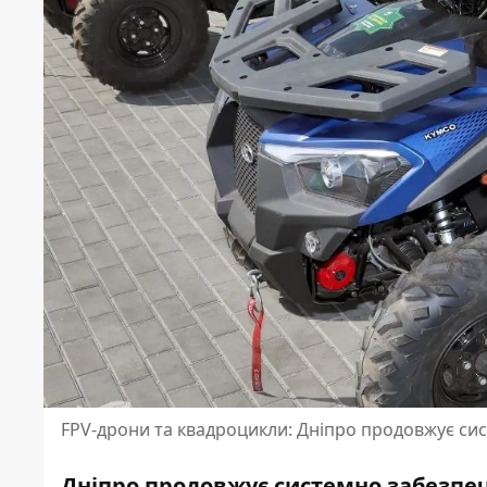
FPV-дрони та квадроцикли: Дніпро продовжує с
Дніпро продовжує системно забезпеч