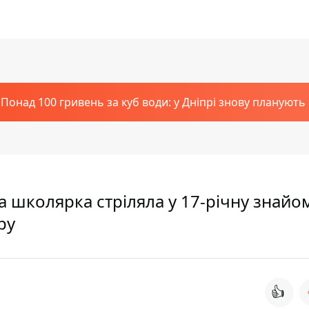
Понад 100 гривень за куб води: у Дніпрі знову планують
на школярка стріляла у 17-річну знайо
ру
👍