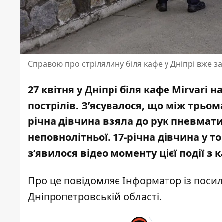
Справою про стрілялину біля кафе у Дніпрі вже з
27 квітня у Дніпрі біля кафе Mirvari
пострілів
. З’ясувалося, що між трьом
річна дівчина взяла до рук пневмат
неповнолітньої
. 17-річна дівчина
у т
з’явилося
відео моменту цієї події
з к
Про це повідомляє Інформатор із пос
Дніпропетровській області
.