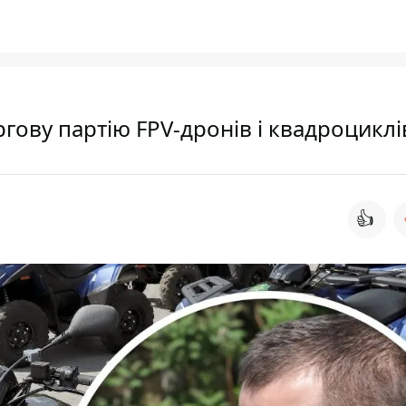
гову партію FPV-дронів і квадроциклі
👍