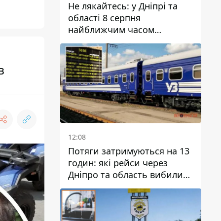
Не лякайтесь: у Дніпрі та
області 8 серпня
найближчим часом
очікується гроза
в
12:08
Потяги затримуються на 13
годин: які рейси через
Дніпро та область вибилися
з графіка