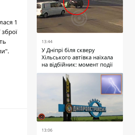
лася 1
 зброї
ть
13:44
У Дніпрі біля скверу
и".
Хільського автівка наїхала
на відбійник: момент події
13:06