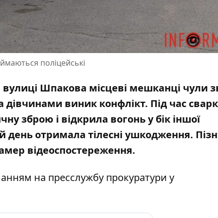
аймаються поліцейські
 на вулиці Шпакова
місцеві мешканці чули з
а дівчинами виник конфлікт. Під час сварк
ичну зброю і
відкрила вогонь у бік іншої
ой день отримала тілесні ушкодження
. Піз
амер відеоспостереження.
иланням на
пресслужбу прокуратури у