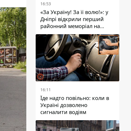
16:53
«За Україну! За її волю!»: у
Дніпрі відкрили перший
районний меморіал на
честь полеглих Захисників
16:11
Їде надто повільно: коли в
Україні дозволено
сигналити водіям