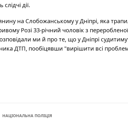
слідчі дії.
янину на Слобожанському у Дніпрі
, яка трапи
ривому Розі 33-річний чоловік з переробленої
Розповідали ми й про те, що у Дніпрі
судитиму
сника ДТП
, пообіцявши "вирішити всі проблем
НАЦІОНАЛЬНА ПОЛІЦІЯ