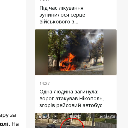
Під час лікування
зупинилося серце
військового з
Дніпропетровської області
Ростислава Лупашка
14:27
Одна людина загинула:
ворог атакував Нікополь,
згорів рейсовий автобус
зру за
олі
. На