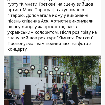
гурту “Кімнати Гретхен”
на сцену вийшов
артист Макс Параграф з акустичною
гітарою. Допомагала йому у виконанні
пісень співачка Ася. Артисти виконували
пісні у жанрі у жанрі кантрі, але з
українським колоритом. Після розігріву на
сцену вийшов рок-гурт “Кімната Гретхен”.
Пропонуємо і вам подивитися на фото з
концерту.