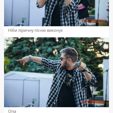
Ніби ліричну пісню виконує
Опа