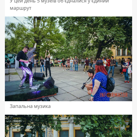
У цей день 5 музеїв об'єдналися у єдиний
маршрут
Запальна музика