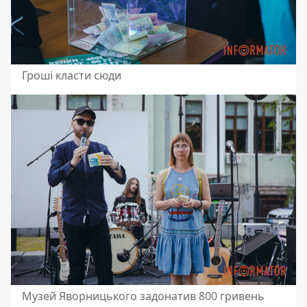
Гроші класти сюди
Музей Яворницького задонатив 800 гривень