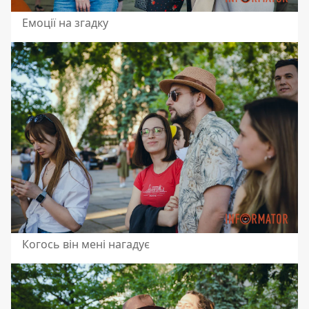
Емоції на згадку
Когось він мені нагадує