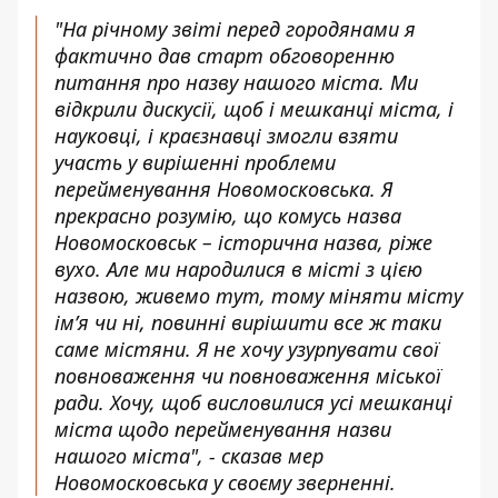
"На річному звіті перед городянами я
фактично дав старт обговоренню
питання про назву нашого міста. Ми
відкрили дискусії, щоб і мешканці міста, і
науковці, і краєзнавці змогли взяти
участь у вирішенні проблеми
перейменування Новомосковська. Я
прекрасно розумію, що комусь назва
Новомосковськ – історична назва, ріже
вухо. Але ми народилися в місті з цією
назвою, живемо тут, тому міняти місту
ім’я чи ні, повинні вирішити все ж таки
саме містяни. Я не хочу узурпувати свої
повноваження чи повноваження міської
ради. Хочу, щоб висловилися усі мешканці
міста щодо перейменування назви
нашого міста", - сказав мер
Новомосковська у своєму зверненні.