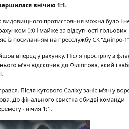
авершилася внічию 1:1.
ож видовищного протистояння можна було і н
ахунком 0:0 і майже за відсутності гольових
ляє
із посиланням на пресслужбу СК “Дніпро-1
йшов вперед у рахунку. Після прострілу з фла
нього м’яч відскочив до Філіппова, який і заб
і.
рався. Після кутового Саліху заніс м’яч у вор
ова. До фінального свистка обидві команди
емогу - нічия 1:1.