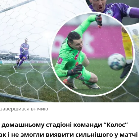
З завершився внічию
на домашньому стадіоні команди “Колос”
так і не змогли виявити сильнішого у матчі 