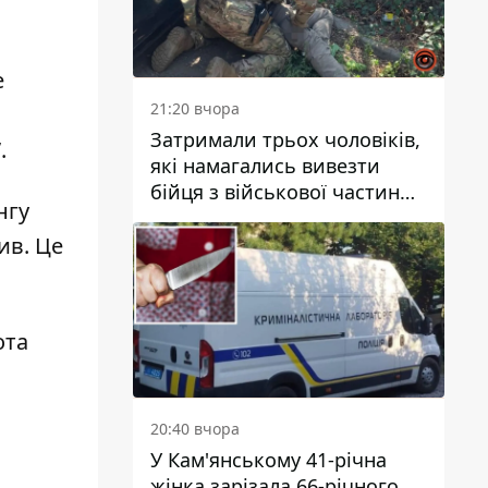
е
21:20 вчора
Затримали трьох чоловіків,
”
.
які намагались вивезти
бійця з військової частини
нгу
до Дніпра за 7 тисяч
доларів: серед них був лікар
ив. Це
ота
20:40 вчора
У Кам'янському 41-річна
жінка зарізала 66-річного