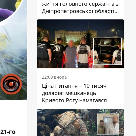
життя головного сержанта з
Дніпропетровської області
Юрія Свистуна
22:00 вчора
Ціна питання – 10 тисяч
доларів: мешканець
Кривого Рогу намагався
переправити чоловіка до
Словаччини
21-го