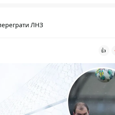
г переграти ЛНЗ
👍