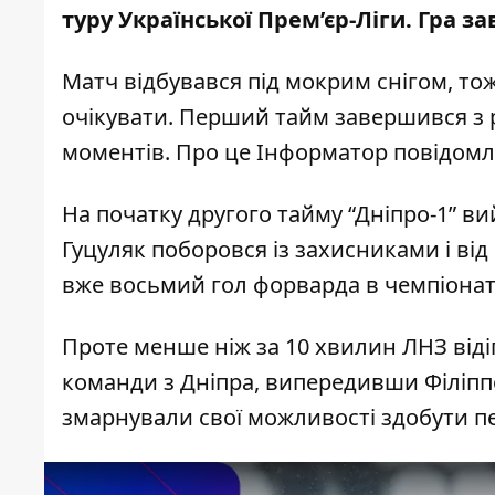
туру Української Прем’єр-Ліги. Гра з
Матч відбувався під мокрим снігом, т
очікувати. Перший тайм завершився з р
моментів. Про це Інформатор повідом
На початку другого тайму “Дніпро-1” ви
Г
уцуляк поборовся із захисниками і від 
вже восьмий гол форварда в чемпіонат
Проте менше ніж за 10 хвилин ЛНЗ відіг
команди з Дніпра, випередивши Філіпп
змарнували свої можливості здобути пер