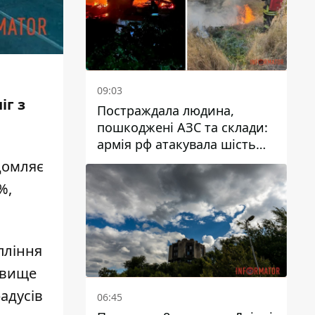
09:03
іг з
Постраждала людина,
пошкоджені АЗС та склади:
армія рф атакувала шість
районів Дніпропетровської
домляє
області
%,
пління
в вище
радусів
06:45