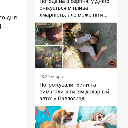
Погода на 8 серпня: у Дніпрі
очікується мінлива
хмарність, але може піти
го дня
дощ
і —
23:20 вчора
Погрожували, били та
вимагали 5 тисяч доларів й
авто: у Павлограді
затримали двох чоловіків