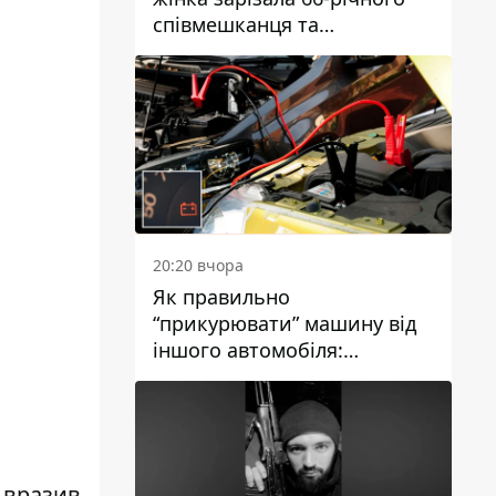
співмешканця та
намагалась обманути
поліцейських
20:20 вчора
Як правильно
“прикурювати” машину від
іншого автомобіля:
інструкція для водіїв
о вразив