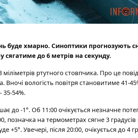
день буде хмарно. Синоптики прогнозують сн
 сягатиме до 6 метрів на секунду.
 міліметрів ртутного стовпчика. Про це пові
a
. Вночі вологість повітря становитиме 41-45
– 35-54%.
шає до -1
°
. Об 11:00 очікується незначне поте
:00, позначка на термометрах сягне 3 градусі
де +5°. Увечері, після 20:00, очікується до 4 г