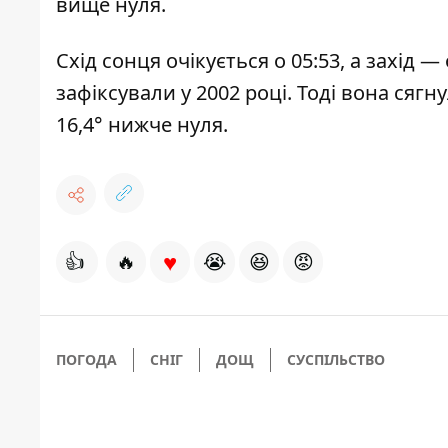
вище нуля.
Схід сонця очікується о 05:53, а захід 
зафіксували у 2002 році. Тоді вона сягн
16,4° нижче нуля.
♥
👍
🔥
😭
😆
😡
ПОГОДА
СНІГ
ДОЩ
СУСПІЛЬСТВО