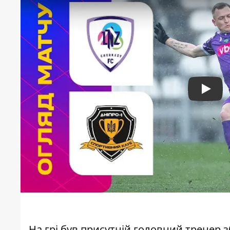
Play
На грі був присутній головний тренер з