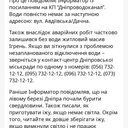
Про це повідомляє Інформатор із
посиланням
на КП “Дніпроводоканал”.
Води повністю немає за наступною
адресою: вул. Авдіївська/Дачна.
Також внаслідок аварійних робіт частково
залишився без води житловий масив
Ігрень. Якщо ви зіткнулися з проблемою
незапланованого відключення води –
зверніться у контакт-центр Дніпровської
міськради по одному з номерів:
(056) 732-
12-12
,
(095) 732-12-12
,
(096) 732-12-12
,
(073)
732-12-12
.
Раніше Інформатор повідомляв, що на
лівому березі Дніпра
почали бурити
свердловини
. Також писали,
як
приготувати їжу, якщо немає світла
. Окрім
того, читайте як довше зберігати їжу,
якщо
вимкнули світло і не працює