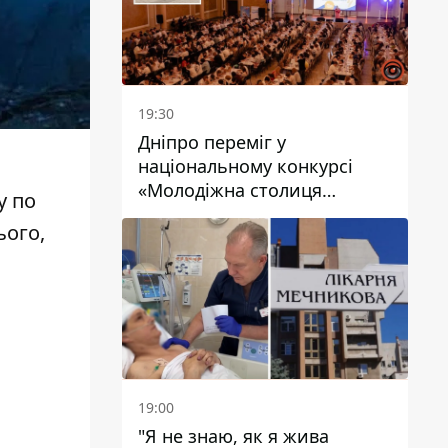
19:30
Дніпро переміг у
національному конкурсі
«Молодіжна столиця
у по
України – 2026»
ього,
19:00
"Я не знаю, як я жива