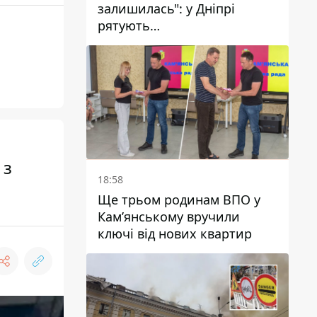
залишилась": у Дніпрі
рятують
військовослужбовицю та
мати чотирьох дітей, яку
поранив КАБ
 з
18:58
Ще трьом родинам ВПО у
Кам’янському вручили
ключі від нових квартир