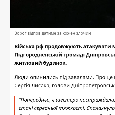
Ворог відповідатиме за кожен злочин
Війська рф продовжують атакувати ми
Підгородненській громаді Дніпровс
житловий будинок.
Люди опинились під завалами. Про це
Сергія Лисака, голови Дніпропетровськ
“Попередньо, є шестеро постраждалих, 
стані середньої тяжкості. Спалахнуло