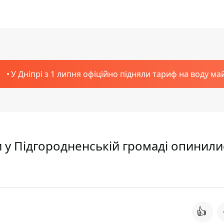
У Дніпрі з 1 липня офіційно підняли тариф на воду ма
ми у Підгородненській громаді опинили
👍