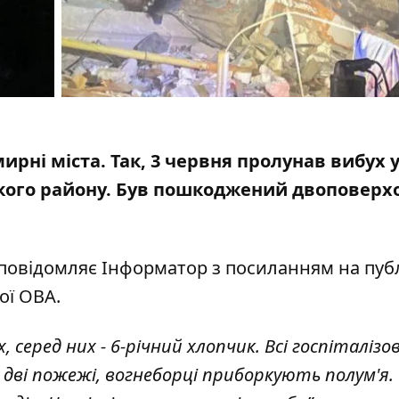
рні міста. Т
ак, 3 червня пролунав вибух
ького району. Був пошкоджений двоповерх
 повідомляє Інформатор з посиланням на
пуб
ої ОВА
.
серед них - 6-річний хлопчик. Всі госпіталізов
 дві пожежі, вогнеборці приборкують полум'я.