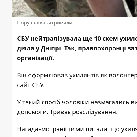
Порушника затримали
СБУ нейтралізувала ще 10 схем ухиле
діяла у Дніпрі.
Так, правоохоронці з
організації.
Він оформлював ухилянтів як волонтер
сайт СБУ
.
У такий спосіб чоловіки назмагались ви
допомоги. Триває розслідування.
Нагадаємо, раніше ми писали, що
ухиля