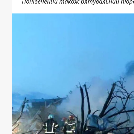
Понівечений також рятувальний підрозд