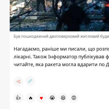
Був пошкоджений двоповерховий житловий буд
Нагадаємо, раніше ми писали,
що розпо
лікарні
. Також Інформатор публікував
ф
читайте,
яка ракета могла вдарити по 
♥
👍
🔥
😭
😆
😡