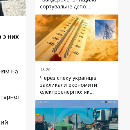
сортувальне депо
"Укрпошти" та вбила двох
працівниць
 з них
18:20
ням на
Через спеку українців
закликали економити
електроенергію: як
ітарної
уникнути перевантаження
мереж
кий