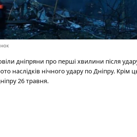
инок
віли дніпряни про перші хвилини після удар
ото наслідків нічного удару по Дніпру
. Крім ц
Дніпру
26 травня.