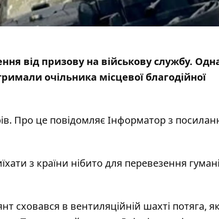
ння від призову на військову службу. Одна
атримали
очільника місцевої благодійної
ів. Про це повідомляє Інформатор з посилан
їхати з країни нібито для перевезення гуман
нт сховався в вентиляційній шахті потяга, я