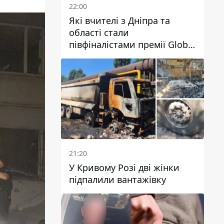
22:00
Які вчителі з Дніпра та
області стали
півфіналістами премії Global
Teacher Prize Ukraine 2026
21:20
У Кривому Розі дві жінки
підпалили вантажівку