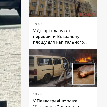
18:40
У Дніпрі планують
перекрити Вокзальну
площу для капітального
ремонту будинку, в який
влучила ворожа ракета: які
терміни
18:29
У Павлограді ворожа
"Бандероль" знищила