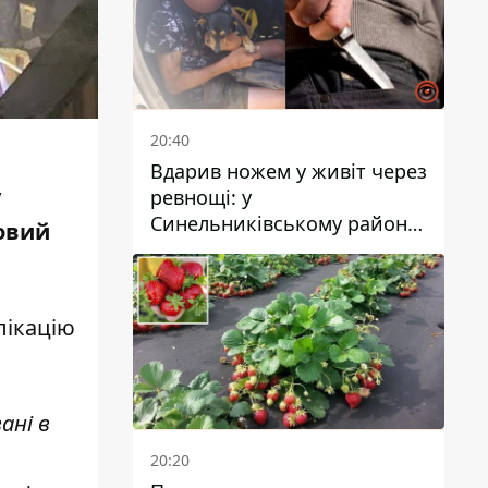
20:40
Вдарив ножем у живіт через
у
ревнощі: у
Синельниківському районі
овий
затримали 49-річного
чоловіка за вбивство
лікацію
ані в
20:20