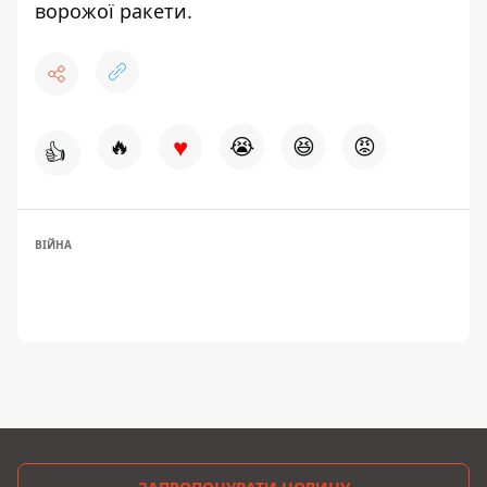
ворожої ракети
.
♥
🔥
😭
😆
😡
👍
ВІЙНА