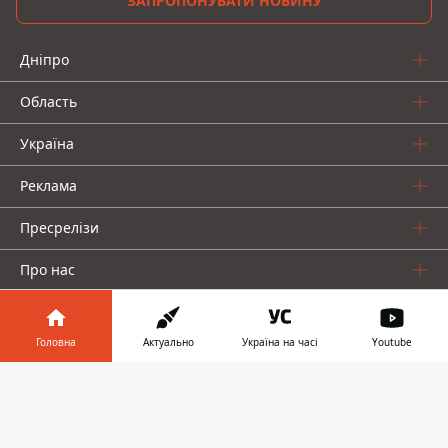
ЗАПРОПОНУВАТИ НОВИНУ
Дніпро
Область
Україна
Реклама
Пресрелізи
Про нас
Головна
Актуально
Україна на часі
Youtube
Інформатор у
Завантажити
телефоні
👉
Інформатор проекти
Інформатор Україна
Інформатор Київ
Інформатор Авто