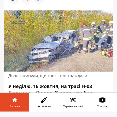
Двоє загинули, ще троє - постраждали
У неділю, 16 жовтня, на трасі Н-08
Бориспіль–Дніпро–Запоріжжя біля
Братського
сталася смертельна ДТП
.
Зіштовхнулися Mitsubishi та
Головна
Актуально
Україна на часі
Youtube
Volkswagen. В результаті обидва водії