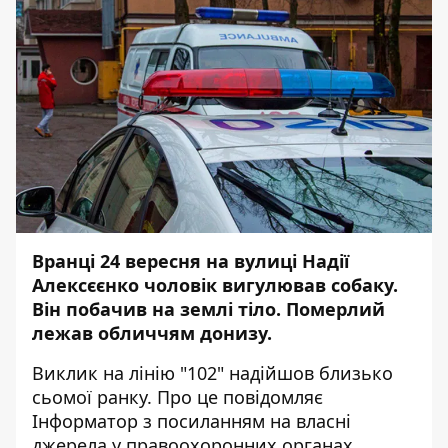
Вранці 24 вересня на вулиці Надії
Алексєєнко чоловік вигулював собаку.
Він побачив
на землі тіло
. Померлий
лежав обличчям донизу.
Виклик на лінію "102" надійшов близько
сьомої ранку. Про це повідомляє
Інформатор з посиланням на власні
джерела у правоохоронних органах.