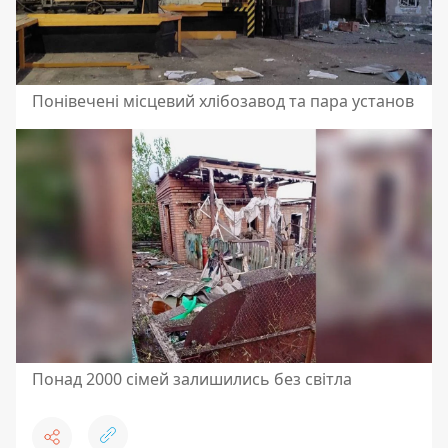
Понівечені місцевий хлібозавод та пара установ
Понад 2000 сімей залишились без світла