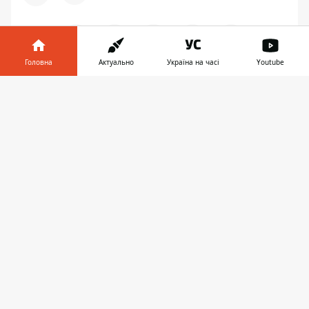
♥
🔥
😭
😆
😡
👍
Головна
Актуально
Україна на часі
Youtube
Інформатор у
Завантажити
ВІЙНА
телефоні
👉
ЗАПРОПОНУВАТИ НОВИНУ
Дніпро