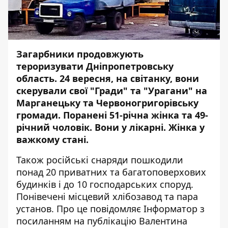
Загарбники продовжують
тероризувати Дніпропетровську
область. 24 вересня, на світанку, вони
скерували свої "Гради" та "Урагани" на
Марганецьку та Червоногригорівську
громади. Поранені 51-річна жінка та 49-
річний чоловік. Вони у лікарні. Жінка
у
важкому стані
.
Також російські снаряди пошкодили
понад 20 приватних та багатоповерхових
будинків і до 10 господарських споруд.
Понівечені місцевий хлібозавод та пара
установ. Про це повідомляє Інформатор з
посиланням на
публікацію
Валентина