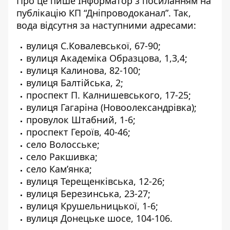
Про це пише Інформатор
з посиланням на
публікацію КП “Дніпроводоканал”
. Так,
вода відсутня за наступними адресами:
вулиця С.Ковалевської, 67-90;
вулиця Академіка Образцова, 1,3,4;
вулиця Калинова, 82-100;
вулиця Балтійська, 2;
проспект П. Калнишевського, 17-25;
вулиця Гагаріна (Новоолександрівка);
провулок Штабний, 1-6;
проспект Героїв, 40-46;
село Волосське;
село Ракшивка;
село Кам’янка;
вулиця Терещенківська, 12-26;
вулиця Березинська, 23-27;
вулиця Крушельницької, 1-6;
вулиця Донецьке шосе, 104-106.