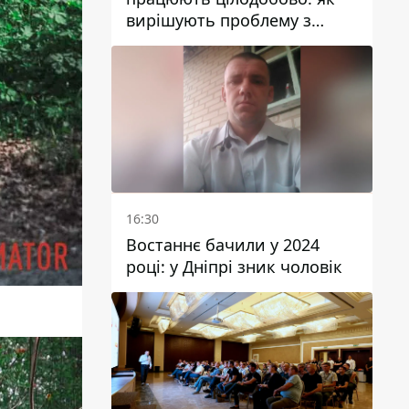
вирішують проблему з
водою у Марганецькій
громаді
16:30
Востаннє бачили у 2024
році: у Дніпрі зник чоловік