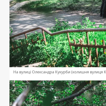
На вулиці Олександра Кукурби (колишня вулиця 