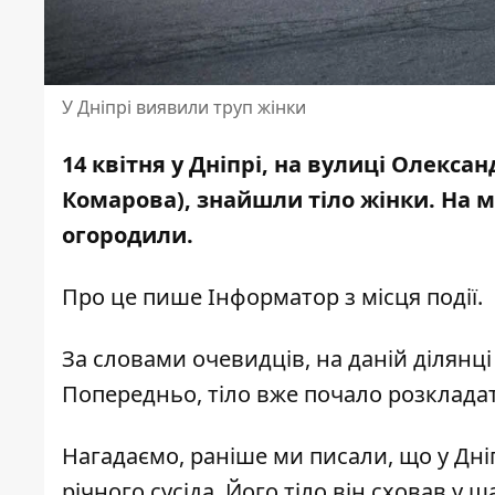
У Дніпрі виявили труп жінки
14 квітня у Дніпрі, на вулиці Олекс
Комарова), знайшли тіло жінки. На м
огородили.
Про це пише Інформатор з місця події.
За словами очевидців, на даній ділянці
Попередньо, тіло вже почало розклада
Нагадаємо, раніше ми писали, що
у Дн
річного сусіда
. Його тіло він сховав у 