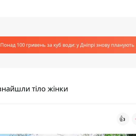
Понад 100 гривень за куб води: у Дніпрі знову планують
знайшли тіло жінки
👍