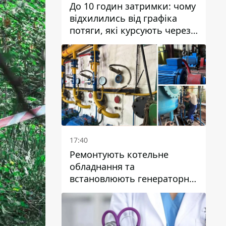
До 10 годин затримки: чому
відхилились від графіка
потяги, які курсують через
Дніпро та область
17:40
Ремонтують котельне
обладнання та
встановлюють генераторні
установки: як у Дніпрі
готуються до
опалювального сезону