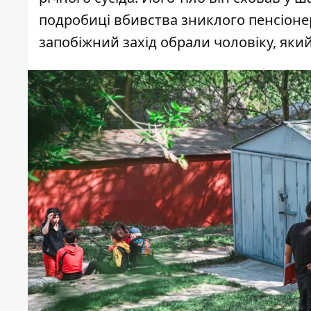
подробиці вбивства
зниклого пенсіоне
запобіжний захід обрали чоловіку, який 