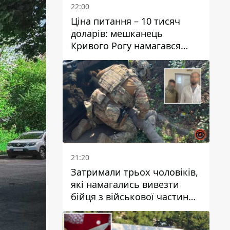
22:00
Ціна питання – 10 тисяч
доларів: мешканець
Кривого Рогу намагався
переправити чоловіка до
Словаччини
21:20
Затримали трьох чоловіків,
які намагались вивезти
бійця з військової частини
до Дніпра за 7 тисяч
доларів: серед них був лікар