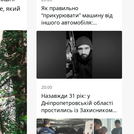
Як правильно
е,
який
“прикурювати” машину від
іншого автомобіля:
інструкція для водіїв
20:00
Назавжди 31 рік: у
Дніпропетровській області
простились із Захисником
Олександром Рєпіним