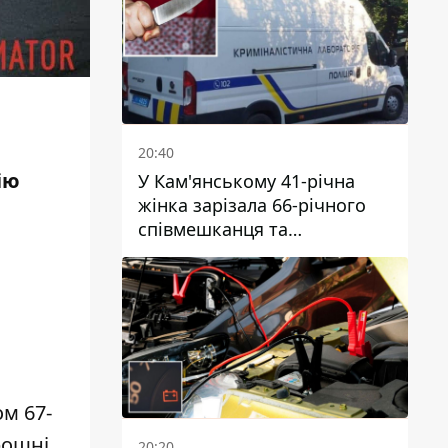
20:40
ію
У Кам'янському 41-річна
жінка зарізала 66-річного
співмешканця та
намагалась обманути
поліцейських
м 67-
рошні
20:20