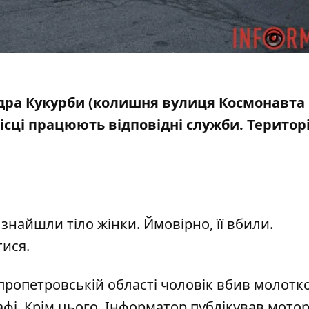
андра Кукурби (колишня вулиця Космонавта
ісці працюють відповідні служби. Територ
 знайшли тіло жінки. Ймовірно, її вбили.
тися.
іпропетровській області чоловік вбив молотко
шафі. Крім цього, Інформатор публікував мото