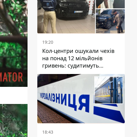
19:20
Кол-центри ошукали чехів
на понад 12 мільйонів
гривень: судитимуть
дніпрянина, який
організував
транснаціональну злочинну
організацію
18:43