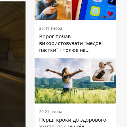
20:41 вчора
Ворог почав
використовувати “медові
пастки” і полює на
українських військових
20:21 вчора
Перші кроки до здорового
життя: поради від