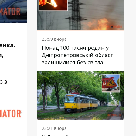
23:59 вчора
енка.
Понад 100 тисяч родин у
м,
Дніпропетровській області
залишилися без світла
р з
23:21 вчора