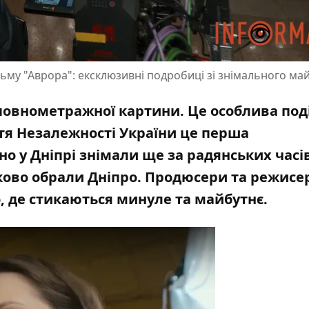
ьму "Аврора": ексклюзивні подробиці зі знімального ма
 повнометражної картини. Це особлива под
ття Незалежності України це
перша
іно у Дніпрі знімали ще за радянських часі
ково обрали Дніпро. Продюсери та режисе
то, де стикаються минуле та майбутнє.