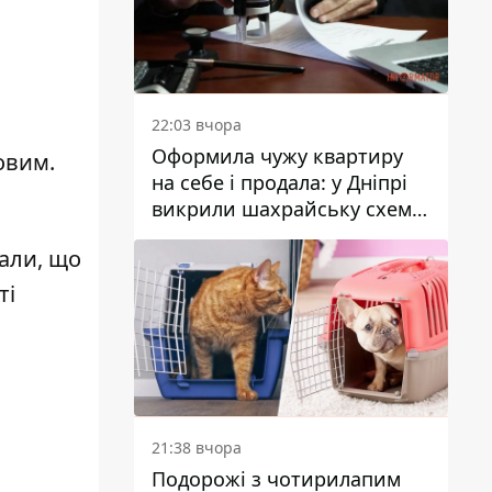
22:03 вчора
Оформила чужу квартиру
овим.
на себе і продала: у Дніпрі
викрили шахрайську схему
з нерухомістю
сали, що
ті
21:38 вчора
Подорожі з чотирилапим