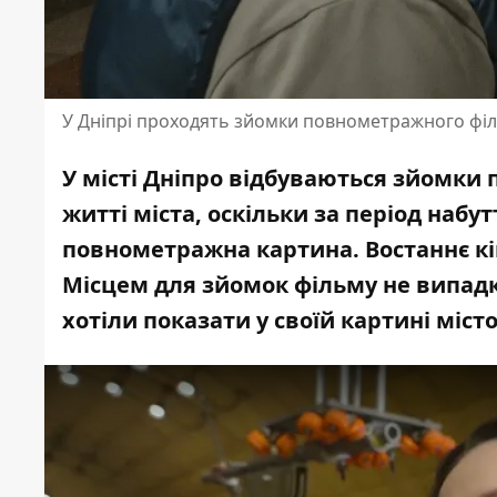
У Дніпрі проходять зйомки повнометражного філ
У місті Дніпро відбуваються зйомки
житті міста, оскільки за період набу
повнометражна картина
. Востаннє к
Місцем для зйомок фільму не випад
хотіли показати у своїй картині міс