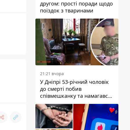
другом: прості поради щодо
поїздок з тваринами
21:21 вчора
У Дніпрі 53-річний чоловік
до смерті побив
співмешканку та намагався
приховати злочин: деталі