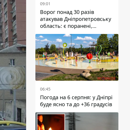
09:01
Ворог понад 30 разів
атакував Дніпропетровську
область: є поранені,
пошкоджені ліцей, будинки
та підприємства
06:45
Погода на 6 серпня: у Дніпрі
буде ясно та до +36 градусів