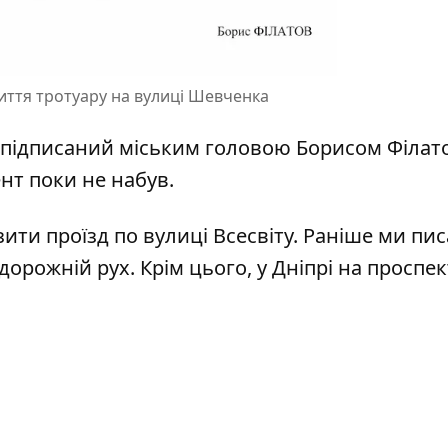
иття тротуару на вулиці Шевченка
 підписаний міським головою Борисом Філат
нт поки не набув.
зити проїзд по вулиці Всесвіту
. Раніше ми пи
 дорожній рух
. Крім цього,
у Дніпрі на проспек