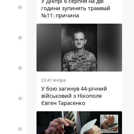
У Дніпрі 6 серпня на дві
години зупинять трамвай
№11: причина
22:41 вчора
У бою загинув 44-річний
військовий з Нікополя
Євген Тарасенко