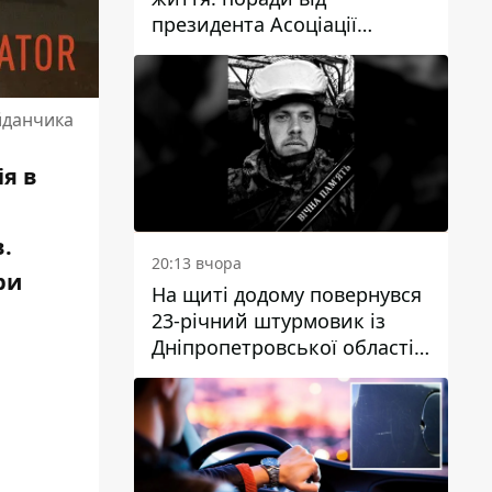
президента Асоціації
дієтологів України
йданчика
ія в
в.
20:13 вчора
ри
На щиті додому повернувся
23-річний штурмовик із
Дніпропетровської області
Богдан Бескровний