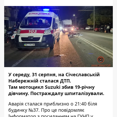
У середу, 31 серпня, на Січеславській
Набережній сталася ДТП.
Там
мотоцикл
Suzuki
збив
19-річну
дівчину. Постраждалу шпиталізували.
Аварія сталася приблизно о 21:40 біля
будинку №37. Про це повідомляє
Інформатор з
посиланням
на ГУНП у