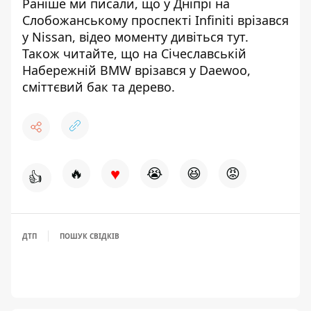
Раніше ми писали, що у Дніпрі на
Слобожанському проспекті Infiniti врізався
у Nissan, відео моменту дивіться
тут
.
Також читайте, що на Січеславській
Набережній
BMW врізався
у Daewoo,
сміттєвий бак та дерево.
♥
🔥
😭
😆
😡
👍
ДТП
ПОШУК СВІДКІВ