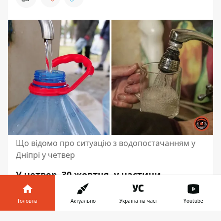
Що відомо про ситуацію з водопостачанням у
Дніпрі у четвер
У четвер, 30 жовтня, у частини
мешканців Дніпра виникли проблеми з
водопостачанням. Причина –
Головна
Актуально
Україна на часі
Youtube
проведення аварійних робіт за