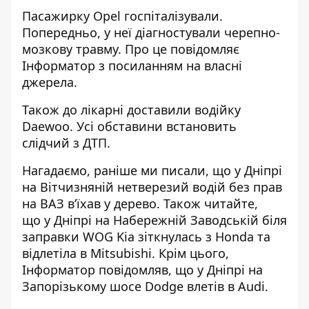
Пасажирку Opel госпіталізували.
Попередньо, у неї діагностували черепно-
мозкову травму. Про це повідомляє
Інформатор з посиланням на власні
джерела.
Також до лікарні доставили водійку
Daewoo. Усі обставини встановить
слідчий з ДТП.
Нагадаємо, раніше ми писали, що
у Дніпрі
на Вітчизняній нетверезий водій без прав
на ВАЗ в’їхав у дерево
. Також читайте,
що
у Дніпрі на Набережній Заводській біля
заправки WOG Kia зіткнулась з Honda та
відлетіла в Mitsubishi
. Крім цього,
Інформатор повідомляв, що
у Дніпрі на
Запорізькому шосе Dodge влетів в Audi
.