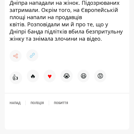
Дніпра нападали на жінок
. Підозрюваних
затримали. Окрім того,
на Європейській
площі напали на продавців
квітів
. Розповідали ми й про те, що
у
Дніпрі банда підлітків вбила безпритульну
жінку
та знімала злочини на відео.
♥
🔥
😭
😆
😡
👍
НАПАД
ПОЛІЦІЯ
ПОБИТТЯ