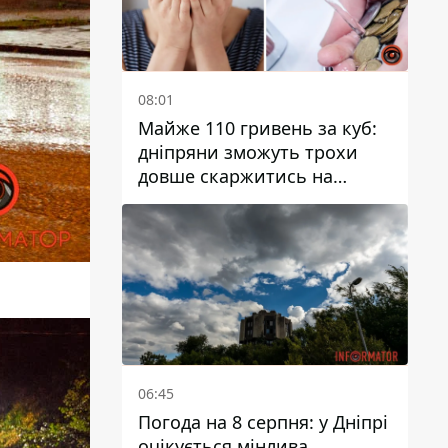
08:01
Майже 110 гривень за куб:
дніпряни зможуть трохи
довше скаржитись на
заплановані тарифи на воду
на 2027 рік
06:45
Погода на 8 серпня: у Дніпрі
очікується мінлива