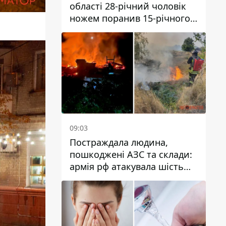
області 28-річний чоловік
ножем поранив 15-річного
хлопця
09:03
Постраждала людина,
пошкоджені АЗС та склади:
армія рф атакувала шість
районів Дніпропетровської
області