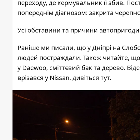
переходу, де кермувальник її збив. По
попереднім діагнозом: закрита черепно
Усі обставини та причини автопригоди 
Раніше ми писали, що
у Дніпрі на Слобо
людей постраждали. Також читайте, щ
у Daewoo, сміттєвий бак та дерево
. Від
врізався у Nissan,
дивіться тут
.