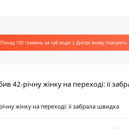
Понад 100 гривень за куб води: у Дніпрі знову планують
бив 42-річну жінку на переході: її забр
-річну жінку на переході: її забрала швидка