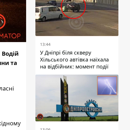
13:44
У Дніпрі біля скверу
. Водій
Хільського автівка наїхала
ини та
на відбійник: момент події
ласні
хідному
13:06