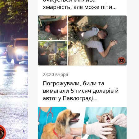
хмарність, але може піти
дощ
23:20 вчора
Погрожували, били та
вимагали 5 тисяч доларів й
авто: у Павлограді
затримали двох чоловіків