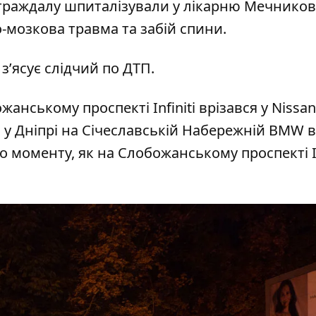
страждалу шпиталізували у лікарню Мечников
-мозкова травма та забій спини.
з’ясує слідчий по ДТП.
жанському проспекті Infiniti врізався у Nissan
о
у Дніпрі на Січеславській Набережній BMW в
ео моменту, як на Слобожанському проспекті In