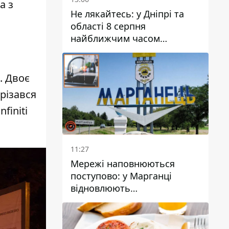
а з
Не лякайтесь: у Дніпрі та
області 8 серпня
найближчим часом
очікується гроза
. Двоє
різався
finiti
11:27
Мережі наповнюються
поступово: у Марганці
відновлюють
водопостачання