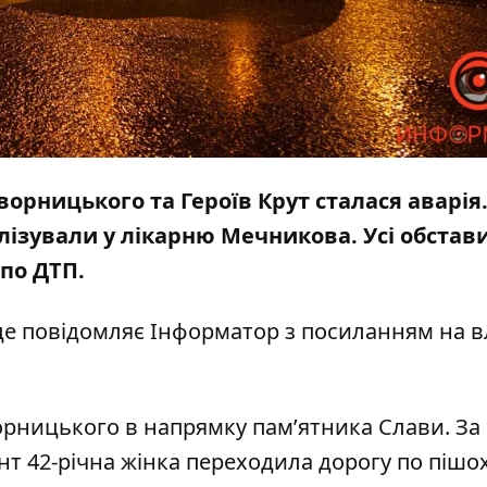
Яворницького та Героїв Крут сталася аварія
алізували у лікарню Мечникова. Усі обстав
 по ДТП.
це повідомляє Інформатор з посиланням на в
орницького в напрямку пам’ятника Слави. За
т 42-річна жінка переходила дорогу по пішо