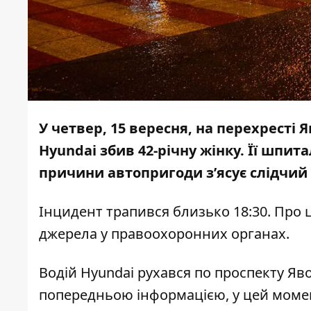
У четвер, 15 вересня, на перехресті 
Hyundai збив 42-річну жінку. Її шпит
причини автопригоди з’ясує слідчий
Інцидент трапився близько 18:30. Про 
джерела у правоохоронних органах.
Водій
Hyundai рухався по проспекту Яв
попередньою інформацією, у цей момен