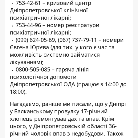
753-42-61
– кризовий центр
Дніпропетровської клінічної
психіатричної лікарні;
753-44-96
– номер реєстратури
психіатричної лікарні;
(099) 624-05-69
,
(067) 737-79-11
– номери
Євгена Юр’єва (для тих, у кого є час та
можливість системно займатися
лікуванням);
0800-505-085
– гаряча лінія
психологічної допомоги
Дніпропетровської ОДА (працює з 14:00 до
18:00).
Нагадаємо, раніше ми писали, що у Дніпрі
у Балканському провулку
17-річний
хлопець ремонтував дах та впав
. Крім
цього, у Дніпропетровській області
36-
річний чоловік впав з недобудови
. Також