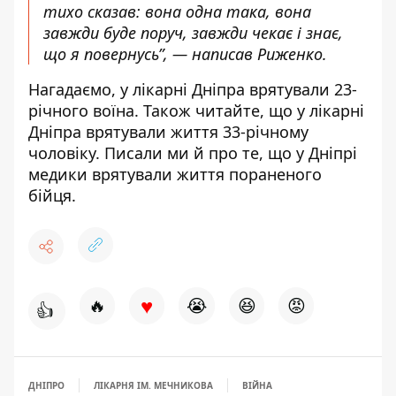
тихо сказав: вона одна така, вона
завжди буде поруч, завжди чекає і знає,
що я повернусь”, — написав Риженко.
Нагадаємо,
у лікарні Дніпра врятували 23-
річного воїна
. Також читайте, що
у лікарні
Дніпра врятували життя 33-річному
чоловіку
. Писали ми й про те, що
у Дніпрі
медики врятували життя пораненого
бійця
.
♥
🔥
😭
😆
😡
👍
ДНІПРО
ЛІКАРНЯ ІМ. МЕЧНИКОВА
ВІЙНА