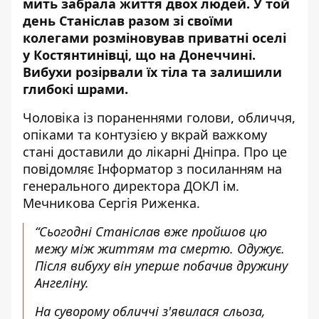
мить забрала життя двох людей. У той
день Станіслав
разом зі своїми
колегами
розміновував приватні оселі
у Костянтинівці, що на Донеччині.
Вибухи розірвали їх тіла та залишили
глибокі шрами.
Чоловіка із пораненнями голови, обличчя,
опіками та контузією у вкрай важкому
стані доставили до лікарні Дніпра. Про це
повідомляє Інформатор
з посиланням
на
генерального директора ДОКЛ ім.
Мечникова Сергія Риженка.
“Сьогодні Станіслав вже пройшов цю
межу між життям та смертю. Одужує.
Після вибуху він уперше побачив дружину
Ангеліну.
На суворому обличчі з'явилася сльоза,