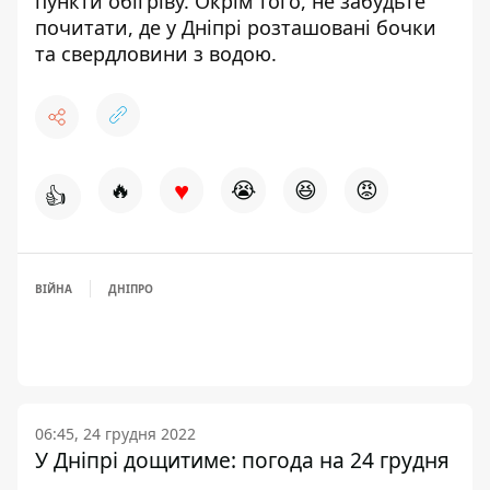
пункти обігріву
. Окрім того, не забудьте
почитати, де у Дніпрі
розташовані бочки
та свердловини з водою
.
♥
🔥
😭
😆
😡
👍
ВІЙНА
ДНІПРО
06:45, 24 грудня 2022
У Дніпрі дощитиме: погода на 24 грудня