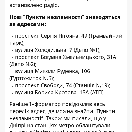
встановлено радіо.
Нові “Пункти незламності” знаходяться
за адресами:
проспект Сергія Нігояна, 49 (Трамвайний
парк);
вулиця Холодильна, 7 (Депо №1);
проспект Богдана Хмельницького, 31А
(Депо №2);
вулиця Миколи Руденка, 106
(Гуртожиток №6);
проспект Свободи, 74 (Станція №19);
вулиця Бориса Кротова, 15А (АТП).
Раніше Інформатор повідомляв весь
перелік адрес
, де можна знайти “Пункти
незламності”. Також ми писали, що у
Дніпрі на станціях метро
облаштували