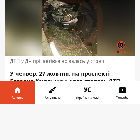
ДТП у Дніпрі: автівка врізалась у стовп
У четвер, 27 жовтня, на проспекті
Богдана Хмельницького сталась ДТП.
Там
Land Rover
врізався у бетонний
стовп. Аварія трапилась приблизно о
Головна
Актуально
Україна на часі
Youtube
22:30.
Інформатор у
Завантажити
Про це повідомляє Інформатор, з
телефоні
👉
посиланням Патрульну поліцію
Дніпропетровської області
.