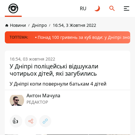
RU
Новини
Дніпро
16:54, 3 Жовтня 2022
Понад 100 гривень за куб води: у Дніпрі знов
ТОПТЕМА:
16:54, 03 жовтня 2022
У Дніпрі поліцейські відшукали
чотирьох дітей, які загубились
У Дніпрі копи повернули батькам 4 дітей
Антон Мачула
РЕДАКТОР
👍