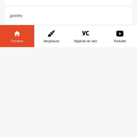
ДНІПРО
Головна
Актуально
Україна на часі
Youtube
Інформатор у
Завантажити
телефоні
👉
ЗАПРОПОНУВАТИ НОВИНУ
Дніпро
Область
Україна