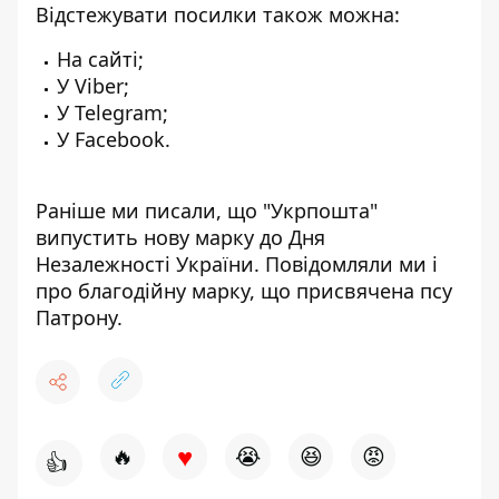
Відстежувати посилки також можна:
На сайті
;
У
Viber
;
У
Telegram
;
У
Facebook
.
Раніше ми писали, що
"Укрпошта"
випустить нову марку
до Дня
Незалежності України. Повідомляли ми і
про
благодійну марку
, що присвячена псу
Патрону.
♥
🔥
😭
😆
😡
👍