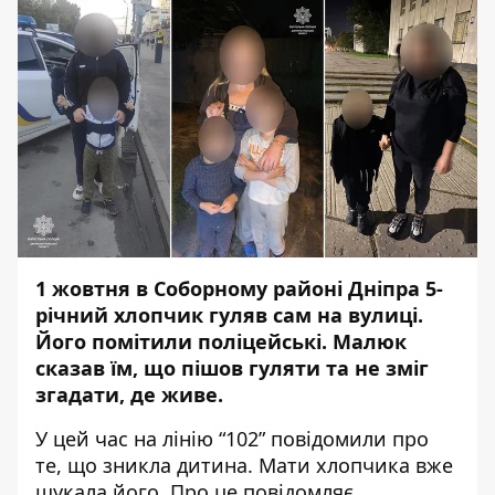
1 жовтня в Соборному районі Дніпра 5-
річний хлопчик гуляв сам на вулиці.
Його
помітили поліцейські
. Малюк
сказав їм, що пішов гуляти та не зміг
згадати, де живе.
У цей час на лінію “102” повідомили про
те, що зникла дитина. Мати хлопчика вже
шукала його. Про це повідомляє