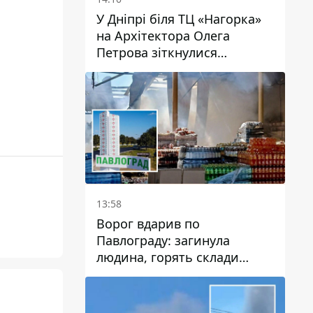
У Дніпрі біля ТЦ «Нагорка»
на Архітектора Олега
Петрова зіткнулися
«швидка» та Toyota: трамваї
№5 затримуються
13:58
Ворог вдарив по
Павлограду: загинула
людина, горять склади
логістичних компаній та
магазину