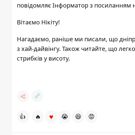
повідомляє
Інформатор
з посиланням н
Вітаємо Нікіту!
Нагадаємо, раніше ми писали, що дніп
з хай-дайвінгу
. Також читайте, що легк
стрибків у висоту.
♥
👍
🔥
😭
😆
😡