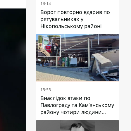
16:14
Ворог повторно вдарив по
рятувальниках у
Нікопольському районі
15:55
Внаслідок атаки по
Павлограду та Кам’янському
району чотири людини
загинули, семеро зазнали
поранень