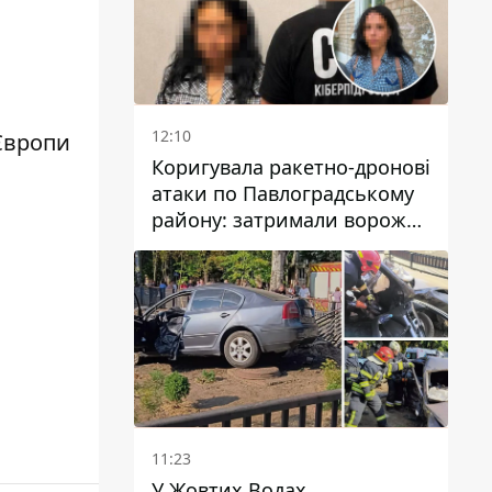
12:10
Європи
Коригувала ракетно-дронові
атаки по Павлоградському
району: затримали ворожу
агентку
11:23
У Жовтих Водах