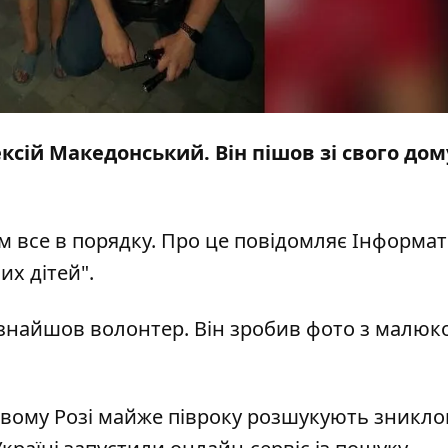
ексій Македонський
. Він пішов зі свого дом
м все в порядку. Про це повідомляє
Інформат
х дітей".
знайшов волонтер. Він зробив фото з малюк
ивому Розі майже півроку
розшукують зниклог