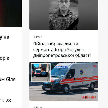
у на
14:57
Війна забрала життя
сержанта Ігоря Зозулі з
Дніпропетровської області
ор
з
ом біля
о 28-
14:10