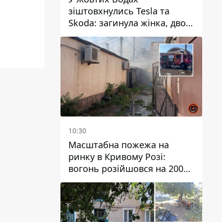
зіштовхнулись Tesla та
Skoda: загинула жінка, двоє
людей постраждали
10:30
Масштабна пожежа на
ринку в Кривому Розі:
вогонь розійшовся на 200
квадратних метрів