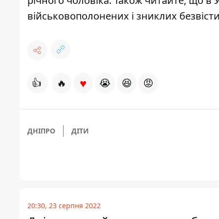
річного чоловіка
. Також читайте, що в 
військовополонених і зниклих безвісти
♥
👍
🔥
😭
😆
😡
ДНІПРО
ДІТИ
20:30, 23 серпня 2022