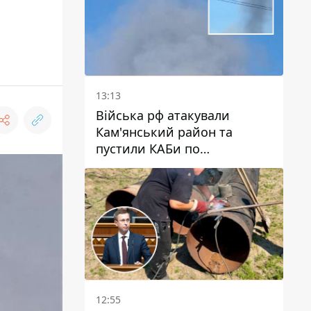
13:13
Війська рф атакували
Кам'янський район та
пустили КАБи по
Павлограду: постраждав
чоловік, в небо здіймається
стовп диму
12:55