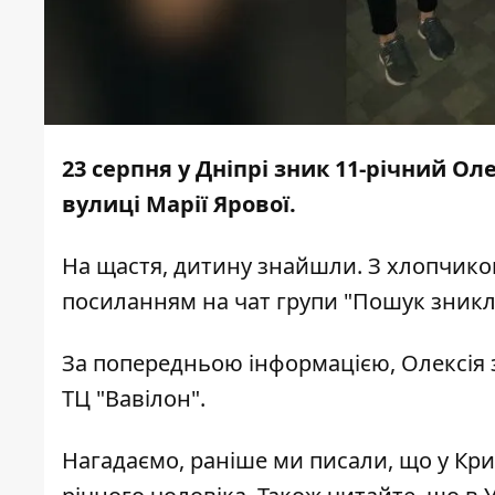
23 серпня у Дніпрі
зник 11-річний Ол
вулиці Марії Ярової.
На щастя, дитину знайшли. З хлопчико
посиланням на чат групи "Пошук зникли
За попередньою інформацією, Олексія 
ТЦ "Вавілон".
Нагадаємо, раніше ми писали, що у Кр