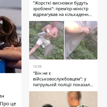
"Жорсткі висновки будуть
зроблені": прем'єр-міністр
відреагував на кількаденну
відсутність води у Марганці
12:33
"Він не є
військовослужбовцем": у
патрульній поліції показали
відео конфлікту з чоловіком
ин
без ноги на проспекті Поля
у Дніпрі
 Про це