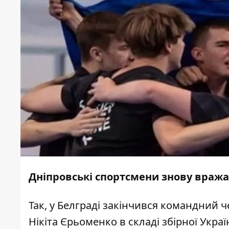
Дніпровські спортсмени знову враж
Так, у Белграді закінчився командний 
Нікіта Єрьоменко в складі збірної Укра