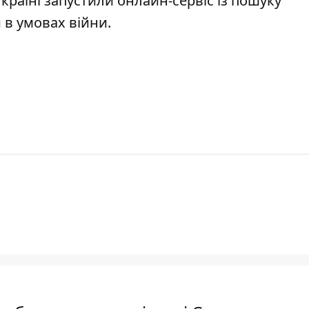
Україні
запустили онлайн-сервіс
із пошуку
 в умовах війни.