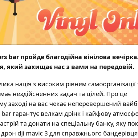
oors bar пройде благодійна вінілова вечірка
ця, який захищає нас з вами на передовій.
елика нація з високим рівнем самоорганізації 
емає нездійсненних задач та цілей. Про це
му заході на вас чекає неперевершений вайб
s bar гарантує велкам дрінк і кайфову атмосфе
стрій та донати на спеціальну банку, яку по
а дрон dji mavic 3 для справжнього бандерівця