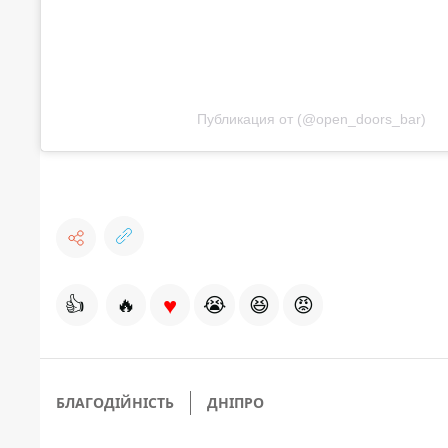
Публикация от (@open_doors_bar)
♥
👍
🔥
😭
😆
😡
БЛАГОДІЙНІСТЬ
ДНІПРО