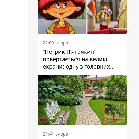
22:08 вчора
“Петрик П’яточкин”
повертається на великі
екрани: одну з головних
ролей зіграє 9-річний
дніпрянин Олександр
Войтеховський
21:41 вчора