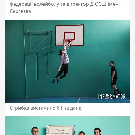
федерації волейболу та директор ДЮСШ імені
Сергеєва
Стрибка вистачило б і на данк