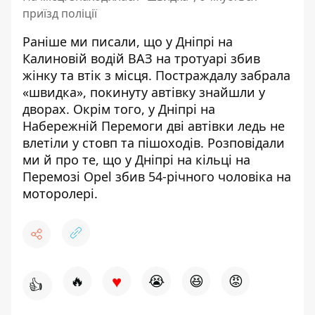
приїзд поліції
Раніше ми писали, що у Дніпрі на
Калиновій
водій ВАЗ на тротуарі збив
жінку
та втік з місця. Постраждалу забрала
«швидка»,
покинуту автівку знайшли у
дворах
. Окрім того, у Дніпрі на
Набережній Перемоги
дві автівки ледь не
влетіли у стовп та пішоходів
. Розповідали
ми й про те, що у Дніпрі на кільці на
Перемозі
Opel збив 54-річного чоловіка на
моторолері
.
♥
🔥
😭
😆
😡
👍