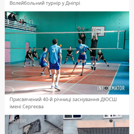
Волейбольний турнір у Дніпрі
Присвячений 40-й річниці заснування ДЮСШ
імені Сергеєва