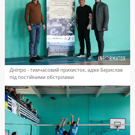
Дніпро - тимчасовий прихисток, адже Берислав
під постійними обстрілами