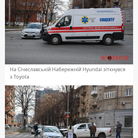
На Січеславській Набережній Hyundai зіткнувся
з Toyota