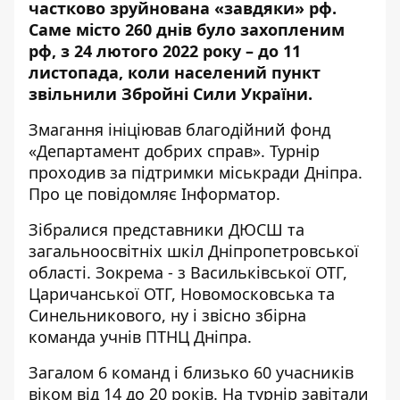
частково зруйнована «завдяки» рф.
Саме місто 260 днів було захопленим
рф, з 24 лютого 2022 року – до 11
листопада, коли населений пункт
звільнили Збройні Сили України.
Змагання ініціював благодійний фонд
«
Департамент добрих справ
». Турнір
проходив за підтримки міськради Дніпра.
Про це повідомляє Інформатор.
Зібралися представники ДЮСШ та
загальноосвітніх шкіл Дніпропетровської
області. Зокрема - з Васильківської ОТГ,
Царичанської ОТГ, Новомосковська та
Синельникового, ну і звісно збірна
команда учнів ПТНЦ Дніпра.
Загалом 6 команд і близько 60 учасників
віком від 14 до 20 років. На турнір завітали