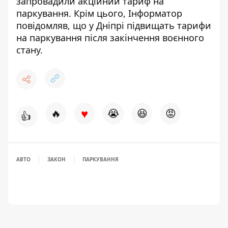
запровадили акційний тариф на
паркування
. Крім цього, Інформатор
повідомляв, що
у Дніпрі підвищать тарифи
на паркування після закінчення воєнного
стану
.
♥
🔥
😭
😆
😡
👍
АВТО
ЗАКОН
ПАРКУВАННЯ