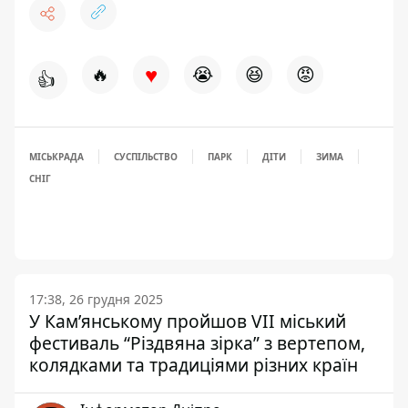
♥
🔥
😭
😆
😡
👍
МІСЬКРАДА
СУСПІЛЬСТВО
ПАРК
ДІТИ
ЗИМА
СНІГ
17:38, 26 грудня 2025
У Кам’янському пройшов VII міський
фестиваль “Різдвяна зірка” з вертепом,
колядками та традиціями різних країн