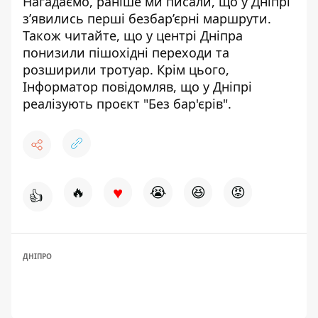
Нагадаємо, раніше ми писали, що
у Дніпрі
з’явились перші безбар’єрні маршрути
.
Також читайте, що у центрі Дніпра
понизили пішохідні переходи та
розширили тротуар
. Крім цього,
Інформатор повідомляв, що
у Дніпрі
реалізують проєкт "Без бар'єрів"
.
♥
🔥
😭
😆
😡
👍
ДНІПРО