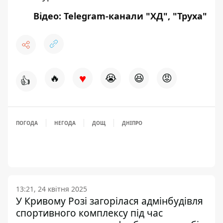
Відео: Telegram-канали "
ХД
", "
Труха
"
♥
🔥
😭
😆
😡
👍
ПОГОДА
НЕГОДА
ДОЩ
ДНІПРО
13:21, 24 квітня 2025
У Кривому Розі загорілася адмінбудівля
спортивного комплексу під час