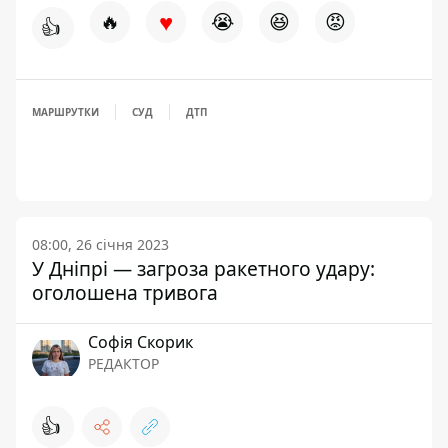
♥
🔥
😭
😆
😡
👍
МАРШРУТКИ
СУД
ДТП
08:00, 26 січня 2023
У Дніпрі — загроза ракетного удару:
оголошена тривога
Софія Скорик
РЕДАКТОР
👍