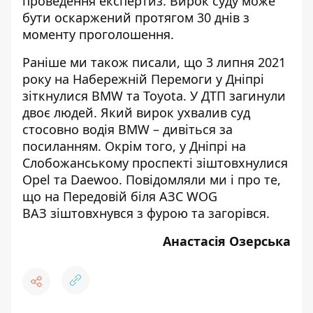
проведення експертиз. Вирок суду може
бути оскаржений протягом 30 днів з
моменту проголошення.
Раніше ми також писали, що 3 липня 2021
року на Набережній Перемоги у Дніпрі
зіткнулися BMW та Toyota. У ДТП загинули
двоє людей. Який вирок ухвалив суд
стосовно водія BMW – дивіться за
посиланням
. Окрім того, у Дніпрі на
Слобожанському проспекті
зіштовхнулися
Opel та Daewoo
. Повідомляли ми і про те,
що на Передовій біля АЗС WOG
ВАЗ
зіштовхнувся з фурою та загорівся
.
Анастасія Озерська