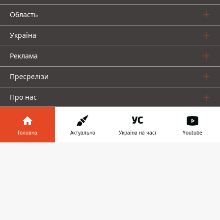
Область
Україна
Реклама
Пресрелізи
Про нас
Головна
Актуально
Україна на часі
Youtube
Інформатор у
Завантажити
телефоні
👉
Інформатор проекти
Інформатор Україна
Інформатор Київ
Інформатор Авто
© 2016-2026 Informator