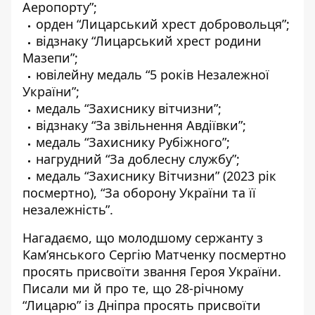
Аеропорту”;
орден “Лицарський хрест добровольця”;
відзнаку “Лицарський хрест родини
Мазепи”;
ювілейну медаль “5 років Незалежної
України”;
медаль “Захиснику вітчизни”;
відзнаку “За звільнення Авдіївки”;
медаль “Захиснику Рубіжного”;
нагрудний “За доблесну службу”;
медаль “Захиснику Вітчизни” (2023 рік
посмертно), “За оборону України та її
незалежність”.
Нагадаємо, що молодшому сержанту з
Кам’янського Сергію Матченку
посмертно
просять присвоїти звання Героя України
.
Писали ми й про те, що
28-річному
“Лицарю” із Дніпра просять присвоїти