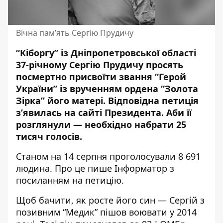
Вічна пам’ять Сергію Прудичу
“Кіборгу” із Дніпропетровської області
37-річному Сергію Прудичу просять
посмертно присвоїти звання “Герой
України” із врученням ордена “Золота
Зірка” його матері. Відповідна петиція
з’явилась на сайті Президента. Аби її
розглянули —
необхідно набрати 25
тисяч голосів
.
Станом на 14 серпня проголосували 8 691
людина. Про це пише Інформатор
з
посиланням на петицію.
Щоб бачити, як росте його син — Сергій з
позивним “Медик” пішов воювати у 2014