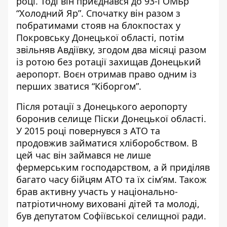
році. Тоді він приєднався до 93-ї ОМБр
“Холодний Яр”. Спочатку він разом з
побратимами стояв на блокпостах у
Покровську Донецької області, потім
звільняв Авдіївку, згодом два місяці разом
із ротою без ротації захищав Донецький
аеропорт. Воєн отримав право одним із
перших зватися “Кіборгом”.
Після ротації з Донецького аеропорту
боронив селище Піски Донецької області.
У 2015 році повернувся з АТО та
продовжив займатися хліборобством. В
цей час він займався не лише
фермерським господарством, а й приділяв
багато часу бійцям АТО та їх сім’ям. Також
брав активну участь у національно-
патріотичному виховані дітей та молоді,
був депутатом Софіївської селищної ради.