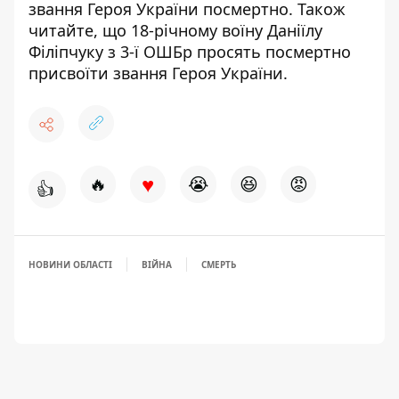
звання Героя України посмертно. Також
читайте, що 18-річному воїну Даніїлу
Філіпчуку
з 3-ї ОШБр просять посмертно
присвоїти звання Героя України
.
♥
🔥
😭
😆
😡
👍
НОВИНИ ОБЛАСТІ
ВІЙНА
СМЕРТЬ