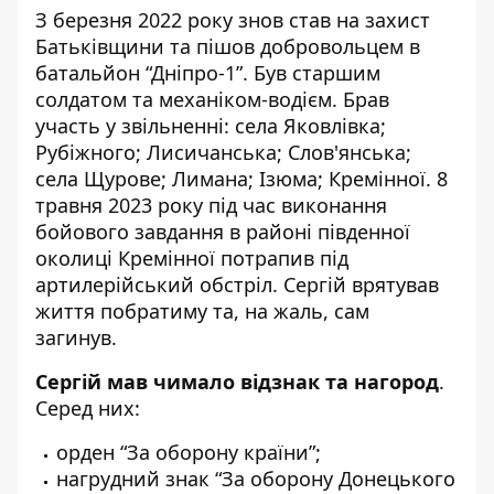
З березня 2022 року знов став на захист
Батьківщини та пішов добровольцем в
батальйон “Дніпро-1”. Був старшим
солдатом та механіком-водієм. Брав
участь у звільненні: села Яковлівка;
Рубіжного; Лисичанська; Слов'янська;
села Щурове; Лимана; Ізюма; Кремінної. 8
травня 2023 року під час виконання
бойового завдання в районі південної
околиці Кремінної потрапив під
артилерійський обстріл. Сергій врятував
життя побратиму та, на жаль, сам
загинув.
Сергій мав чимало відзнак та нагород
.
Серед них:
орден “За оборону країни”;
нагрудний знак “За оборону Донецького