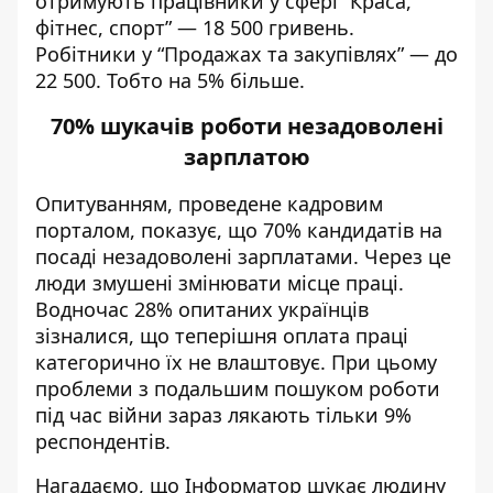
отримують працівники у сфері “Краса,
фітнес, спорт” — 18 500 гривень.
Робітники у “Продажах та закупівлях” — до
22 500. Тобто на 5% більше.
70% шукачів роботи незадоволені
зарплатою
Опитуванням, проведене кадровим
порталом, показує, що 70% кандидатів на
посаді незадоволені зарплатами. Через це
люди змушені змінювати місце праці.
Водночас 28% опитаних українців
зізналися, що теперішня оплата праці
категорично їх не влаштовує. При цьому
проблеми з подальшим пошуком роботи
під час війни зараз лякають тільки 9%
респондентів.
Нагадаємо, що Інформатор
шукає людину