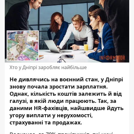
Хто у Дніпрі заробляє найбільше
Не дивлячись на воєнний стан, у Дніпрі
знову почала зростати зарплатня.
Однак, кількість коштів залежить й від
галузі, в якій люди працюють. Так, за
даними HR-фахівців,
найшвидше йдуть
угору виплати у нерухомості
,
страхуванні та продажах.