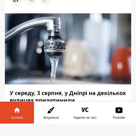
У середу, 3 серпня, у Дніпрі на декількох
вулицях призупинили
водопостачання.
Головна
Актуально
Україна на часі
Youtube
Це пов’язано з проведенням аварійно-
відновлювальних робіт. Про це повідомляє
Інформатор у
Завантажити
Інформатор
з посиланням на пресслужбу