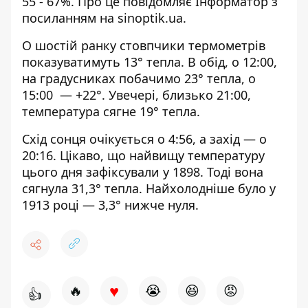
55 - 67%. Про це повідомляє Інформатор з
посиланням на
sinoptik.ua
.
О шостій ранку стовпчики термометрів
показуватимуть 13° тепла. В обід, о 12:00,
на градусниках побачимо 23° тепла, о
15:00 — +22°. Увечері, близько 21:00,
температура сягне 19° тепла.
Схід сонця очікується о 4:56, а захід — о
20:16. Цікаво, що найвищу температуру
цього дня зафіксували у 1898. Тоді вона
сягнула 31,3° тепла. Найхолодніше було у
1913 році — 3,3° нижче нуля.
♥
🔥
😭
😆
😡
👍