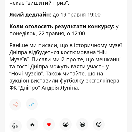
чекає “вишитий приз”.
Який дедлайн
: до 19 травня 19:00
Коли оголосять результати конкурсу:
у
понеділок, 22 травня, о 12:00.
Раніше ми писали, що в історичному музеї
Дніпра
відбудеться костюмована “Ніч
Музеїв”
. Писали ми й про те, що мешканці
та гості Дніпра можуть
взяти участь у
“Ночі музеїв”
. Також читайте, що
на
аукціон виставили футболку
ексголкіпера
ФК "Дніпро" Андрія Луніна.
♥
🔥
😭
😆
😡
👍