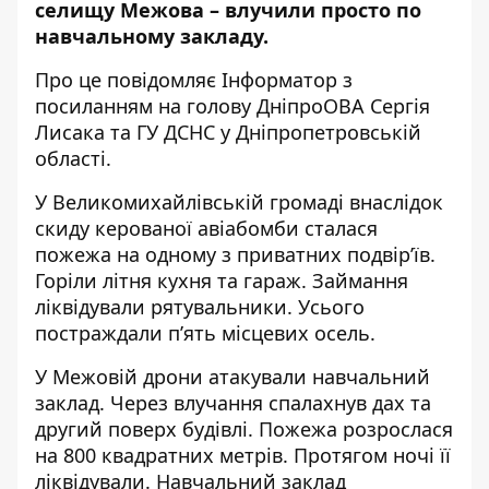
селищу Межова – влучили просто по
навчальному закладу.
Про це повідомляє Інформатор з
посиланням на голову ДніпроОВА
Сергія
Лисака
та
ГУ ДСНС у Дніпропетровській
області
.
У Великомихайлівській громаді внаслідок
скиду керованої авіабомби сталася
пожежа на одному з приватних подвір’їв.
Горіли літня кухня та гараж. Займання
ліквідували рятувальники. Усього
постраждали п’ять місцевих осель.
У Межовій дрони атакували навчальний
заклад. Через влучання спалахнув дах та
другий поверх будівлі. Пожежа розрослася
на 800 квадратних метрів. Протягом ночі її
ліквідували. Навчальний заклад