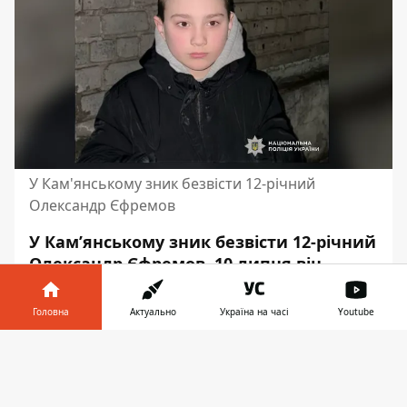
У Кам'янському зник безвісти 12-річний
Олександр Єфремов
У Кам’янському зник безвісти 12-річний
Олександр Єфремов. 10 липня він
вийшов з дому й досі не повернувся.
Поліція просить допомогти з
Головна
Актуально
Україна на часі
Youtube
розшуком.
Інформатор у
Завантажити
Про це повідомляє Інформатор з
телефоні
👉
посиланням на
Поліцію Дніпропетровської