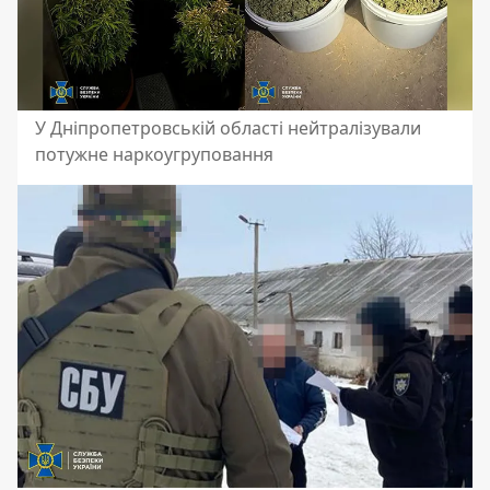
У Дніпропетровській області нейтралізували
потужне наркоугруповання