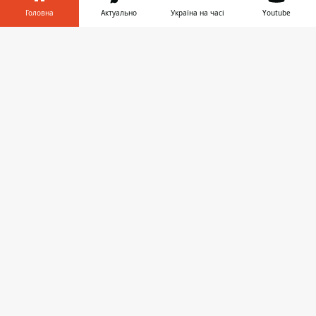
Головна
Актуально
Україна на часі
Youtube
Інформатор у
Завантажити
телефоні
👉
ЗАПРОПОНУВАТИ НОВИНУ
Дніпро
Область
Україна
Реклама
Пресрелізи
Про нас