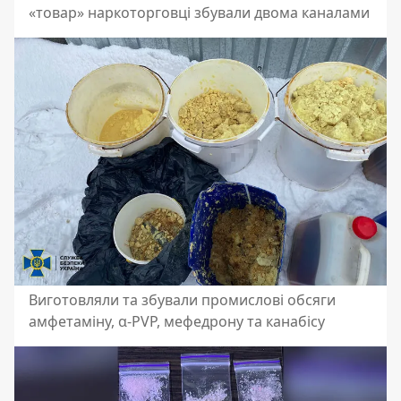
«товар» наркоторговці збували двома каналами
Виготовляли та збували промислові обсяги
амфетаміну, α-PVP, мефедрону та канабісу