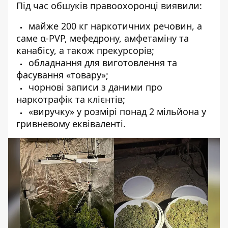
Під час обшуків правоохоронці виявили:
⁠⁠майже 200 кг наркотичних речовин, а
саме α-PVР, мефедрону, амфетаміну та
канабісу, а також прекурсорів;
⁠⁠обладнання для виготовлення та
фасування «товару»;
⁠⁠чорнові записи з даними про
наркотрафік та клієнтів;
⁠⁠«виручку» у розмірі понад 2 мільйона у
гривневому еквіваленті.