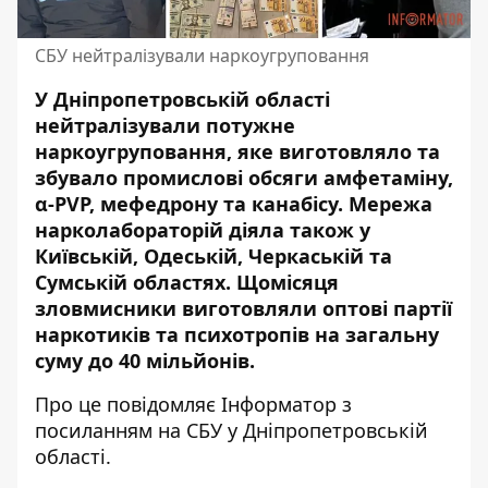
СБУ нейтралізували наркоугруповання
У Дніпропетровській області
нейтралізували потужне
наркоугруповання, яке виготовляло та
збувало промислові обсяги амфетаміну,
α-PVP, мефедрону та канабісу. Мережа
нарколабораторій діяла також у
Київській, Одеській, Черкаській та
Сумській областях. Щомісяця
зловмисники виготовляли оптові партії
наркотиків та психотропів на загальну
суму до 40 мільйонів.
Про це повідомляє Інформатор з
посиланням на
СБУ у Дніпропетровській
області
.