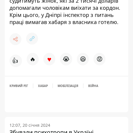
судитимуть жінок, які за 2 тисячі доларів
допомагали чоловікам виїхати за кордон
.
Крім цього, у Дніпрі інспектор з питань
праці
вимагав хабаря з власника готелю
.
♥
🔥
😭
😆
😡
👍
КРИВИЙ РІГ
ХАБАР
МОБІЛІЗАЦІЯ
ВІЙНА
12:07, 20 січня 2024
Збували психотропи в Україні,