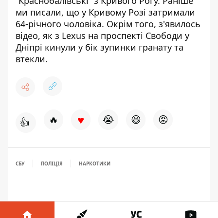
“Краснобалівські” з Кривого Рогу
. Раніше
ми писали, що у Кривому Розі
затримали
64-річного чоловіка
. Окрім того, з'явилось
відео, як з Lexus на проспекті Свободи у
Дніпрі
кинули у бік зупинки гранату та
втекли
.
♥
🔥
😭
😆
😡
👍
СБУ
ПОЛІЦІЯ
НАРКОТИКИ