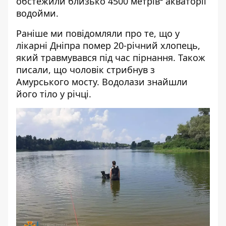
обстежили близько 4500 метрів² акваторії
водойми.
Раніше ми повідомляли про те, що
у
лікарні Дніпра помер 20-річний хлопець,
який травмувався під час пірнання
. Також
писали, що
чоловік стрибнув з
Амурського мосту
. Водолази знайшли
його тіло у річці.