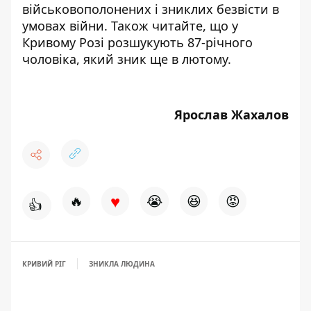
військовополонених і зниклих безвісти в
умовах війни. Також читайте, що у
Кривому Розі розшукують 87-річного
чоловіка, який
зник
ще в лютому.
Ярослав Жахалов
♥
🔥
😭
😆
😡
👍
КРИВИЙ РІГ
ЗНИКЛА ЛЮДИНА