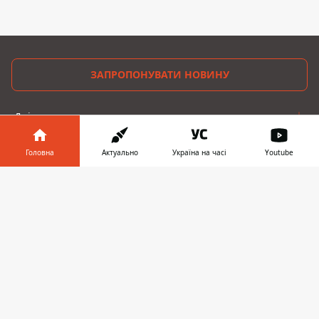
ЗАПРОПОНУВАТИ НОВИНУ
Дніпро
Область
Головна
Актуально
Україна на часі
Youtube
Україна
Інформатор у
Завантажити
телефоні
👉
Реклама
Пресрелізи
Про нас