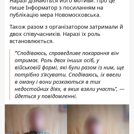
Наразі дізнаються його мотиви. Про це
пише Інформатор
з посиланням на
публікацію мера Новомосковська
.
Також разом з організатором затримали й
двох співучасників. Наразі їх роль
встановлюється.
“
Сподіваюсь, справедливе покарання він
отримає. Роль двох інших осіб, у
військовій формі, які були разом із ним, ще
потрібно зʼясувати. Сподіваюсь, їх ввели
в оману і вони розкаються в тих
недостойних діях, в яких взяли участь”, —
йдеться у повідомленні.