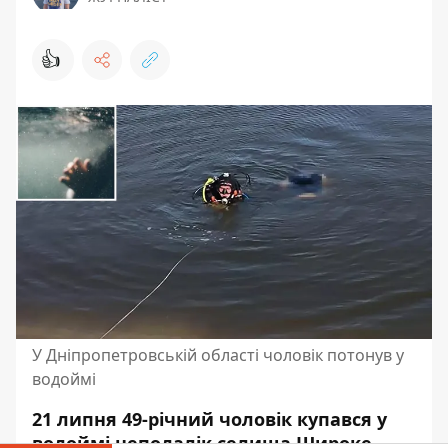
👍
У Дніпропетровській області чоловік потонув у
водоймі
21 липня 49-річний чоловік купався у
водоймі неподалік селища Широке