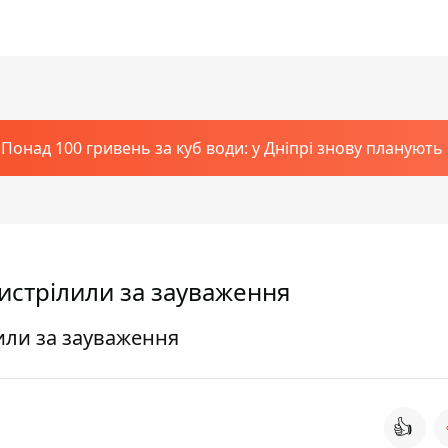
Понад 100 гривень за куб води: у Дніпрі знову планують
истрілили за зауваження
или за зауваження
👍