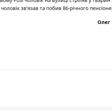
вому Розі чоловік на вулиці
стріляв у тварин 
і чоловік
зв’язав та побив
86-річного пенсіоне
Олег 