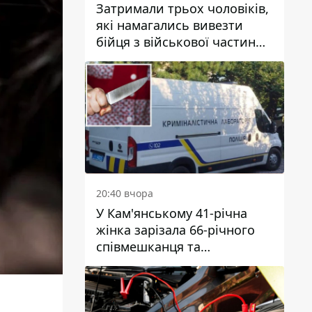
Затримали трьох чоловіків,
які намагались вивезти
бійця з військової частини
до Дніпра за 7 тисяч
доларів: серед них був лікар
20:40 вчора
У Кам'янському 41-річна
жінка зарізала 66-річного
співмешканця та
намагалась обманути
поліцейських
е