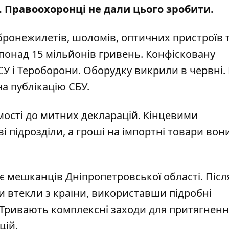
 Правоохоронці не дали цього зробити.
бронежилетів, шоломів, оптичних пристроїв 
- понад 15 мільйонів гривень. Конфісковану
У і Тероборони. Оборудку викрили в червні.
на
публікацію
СБУ.
ості до митних декларацій. Кінцевими
 підрозділи, а гроші на імпортні товари вон
оє мешканців Дніпропетровської області. Післ
 втекли з країни, використавши підробні
. Тривають комплексні заходи для притягненн
цій.