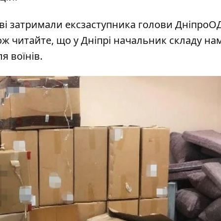
ві
затримали
ексзаступника голови ДніпроО
ож читайте, що у Дніпрі начальник складу
на
я воїнів.