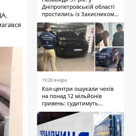
Дніпропетровській області
простились із Захисником
ДА,
Олександром Рєпіним
магався
19:20 вчора
Кол-центри ошукали чехів
на понад 12 мільйонів
гривень: судитимуть
дніпрянина, який
організував
транснаціональну злочинну
організацію