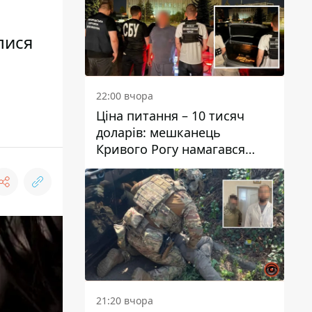
лися
22:00 вчора
Ціна питання – 10 тисяч
доларів: мешканець
Кривого Рогу намагався
переправити чоловіка до
Словаччини
21:20 вчора