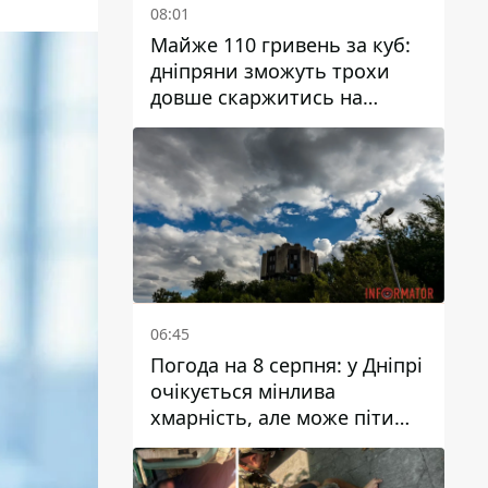
08:01
Майже 110 гривень за куб:
дніпряни зможуть трохи
довше скаржитись на
заплановані тарифи на воду
на 2027 рік
06:45
Погода на 8 серпня: у Дніпрі
очікується мінлива
хмарність, але може піти
дощ