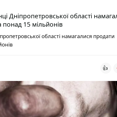
нці Дніпропетровської області намага
 понад 15 мільйонів
іпропетровської області намагалися продати
йонів
👍