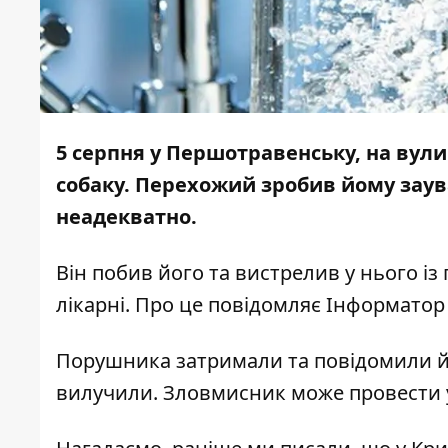
5 серпня у Першотравенську, на вул
собаку. Перехожий зробив йому заув
неадекватно.
Він побив його та вистрелив у нього із
лікарні. Про це повідомляє
Інформатор
Порушника затримали та повідомили йо
вилучили. Зловмисник може провести у в