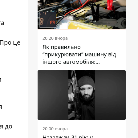
та
20:20 вчора
 Про це
Як правильно
“прикурювати” машину від
іншого автомобіля:
інструкція для водіїв
и
я
я до
20:00 вчора
Назавжди 31 рік: у