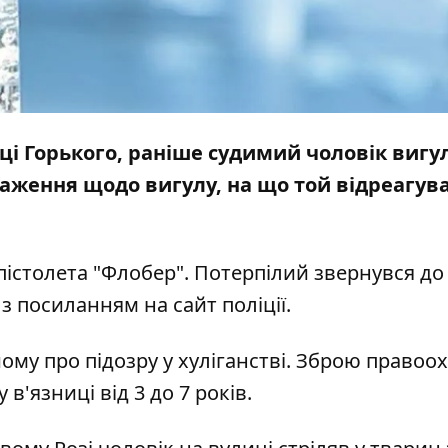
иці Горького, раніше судимий чоловік виг
аження щодо вигулу, на що той відреагув
 пістолета "Флобер". Потерпілий звернувся до
з посиланням на
сайт
поліції.
му про підозру у хуліганстві. Зброю правоо
'язниці від 3 до 7 років.