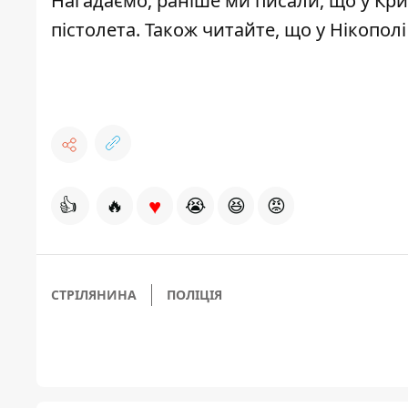
Нагадаємо, раніше ми писали, що у Кри
пістолета
. Також читайте, що у Нікопол
♥
👍
🔥
😭
😆
😡
СТРІЛЯНИНА
ПОЛІЦІЯ