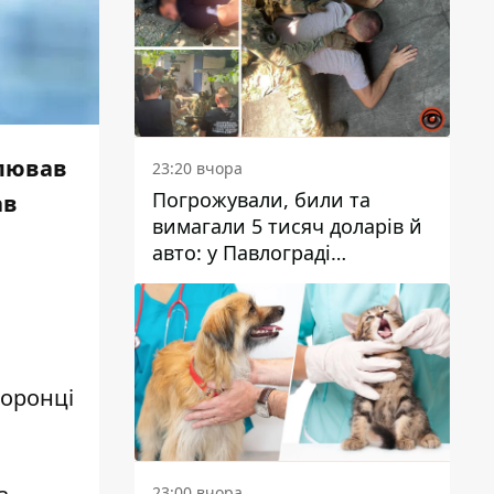
улював
23:20 вчора
Погрожували, били та
ав
вимагали 5 тисяч доларів й
авто: у Павлограді
затримали двох чоловіків
хоронці
23:00 вчора