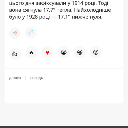
цього дня зафіксували у 1914 році. Тоді
вона сягнула 17,7° тепла. Найхолодніше
було у 1928 році — 17,1° нижче нуля.
♥
🔥
😭
😆
😡
👍
ДНІПРО
ПОГОДА