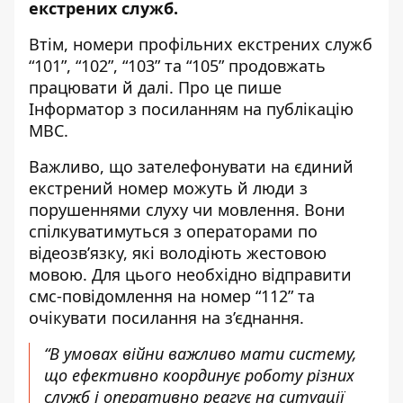
екстрених служб.
Втім, номери профільних екстрених служб
“101”, “102”, “103” та “105” продовжать
працювати й далі. Про це пише
Інформатор
з посиланням на публікацію
МВС
.
Важливо, що зателефонувати на єдиний
екстрений номер можуть й люди з
порушеннями слуху чи мовлення. Вони
спілкуватимуться з операторами по
відеозв’язку, які володіють жестовою
мовою. Для цього необхідно відправити
смс-повідомлення на номер “112” та
очікувати посилання на з’єднання.
“В умовах війни важливо мати систему,
що ефективно координує роботу різних
служб і оперативно реагує на ситуації