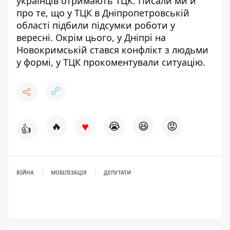
українців отримають ТЦК. Писали ми й
про те, що у ТЦК в Дніпропетровській
області
підбили підсумки роботи у
вересні
. Окрім цього, у Дніпрі
на
Новокримській стався конфлікт з людьми
у формі
, у ТЦК прокоментували ситуацію.
♥
🔥
😭
😆
😡
👍
ВІЙНА
МОБІЛІЗАЦІЯ
ДЕПУТАТИ