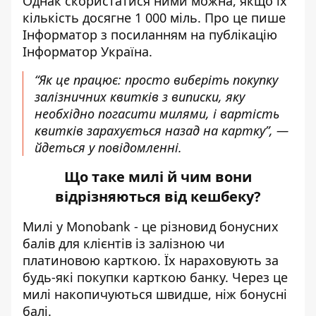
Однак скористатися ними можна, якщо їх
кількість досягне 1 000 міль.
Про це пише
Інформатор
з посиланням на публікацію
Інформатор Україна
.
“Як це працює: просто виберіть покупку
залізничних квитків з виписки, яку
необхідно погасити милями, і вартість
квитків зарахується назад на картку”, —
йдеться у повідомленні.
Що таке милі й чим вони
відрізняються від кешбеку?
Милі у Monobank -
це різновид бонусних
балів для клієнтів
із залізною чи
платиновою карткою. Їх нараховують за
будь-які покупки карткою банку. Через це
милі накопичуються швидше, ніж бонусні
балі.