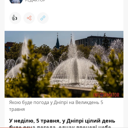
👍
Якою буде погода у Дніпрі на Великдень 5
травня
У неділю, 5 травня, у Дніпрі цілий день
буде ясна погода, однак ввечері небо