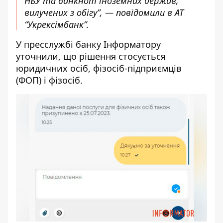
НБУ та банкнот іноземних держав,
вилучених з обігу”, — повідомили в АТ
“Укрексімбанк”.
У пресслужбі банку Інформатору
уточнили, що рішення стосується
юридичних осіб, фізосіб-підприємців
(ФОП) і фізосіб.