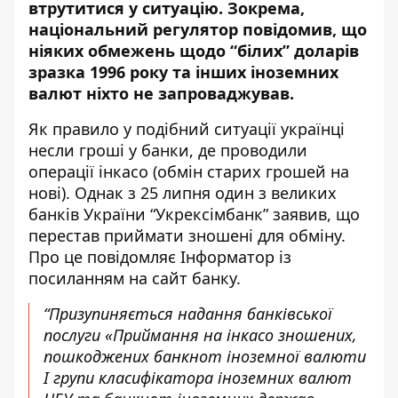
втрутитися у ситуацію
. Зокрема,
національний регулятор повідомив, що
ніяких обмежень щодо “білих” доларів
зразка 1996 року та інших іноземних
валют ніхто не запроваджував.
Як правило у подібний ситуації українці
несли гроші у банки, де проводили
операції інкасо (обмін старих грошей на
нові). Однак з 25 липня один з великих
банків України “Укрексімбанк” заявив, що
перестав приймати зношені для обміну.
Про це повідомляє Інформатор із
посиланням
на сайт банку
.
“Призупиняється надання банківської
послуги «Приймання на інкасо зношених,
пошкоджених банкнот іноземної валюти
І групи класифікатора іноземних валют