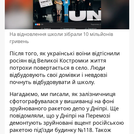
На відновлення школи зібрали 10 мільйонів
гривень
Після того, як українські воїни відтіснили
росіян від Великої Костромки життя
потрохи повертається в село. Люди
відбудовують свої домівки і невдовзі
почнуть відбудовувати й школу.
Нагадаємо, ми писали, як залізничниця
сфотографувалася у вишиванці на фоні
зруйнованого ракетою депо
у Дніпрі. Ще
повідомляли, що у Дніпрі на Перемозі
демонтують зруйновані вщент російською
ракетою підʼїзди
будинку №118. Також