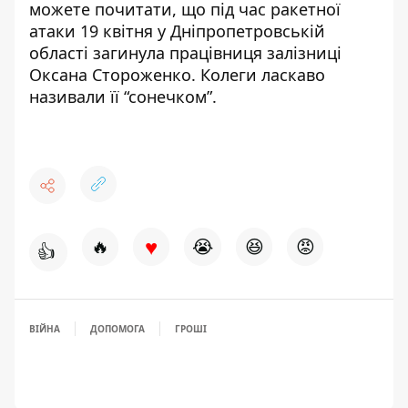
можете почитати, що під час ракетної
атаки 19 квітня у Дніпропетровській
області
загинула працівниця залізниці
Оксана Стороженко
. Колеги ласкаво
називали її “сонечком”.
♥
🔥
😭
😆
😡
👍
ВІЙНА
ДОПОМОГА
ГРОШІ