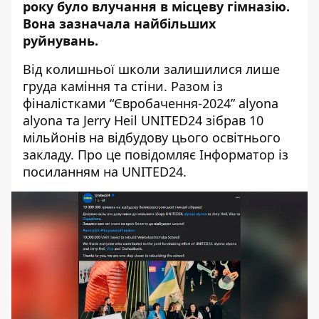
року було
влучання в місцеву гімназію
.
Вона зазначала найбільших
руйнувань.
Від колишньої школи залишилися лише
груда каміння та стіни.
Разом із
фіналістками “Євробачення-2024” alyona
alyona та Jerry Heil
UNITED24 зібрав 10
мільйонів на відбудову цього освітнього
закладу. Про це повідомляє Інформатор із
посиланням на UNITED24
.