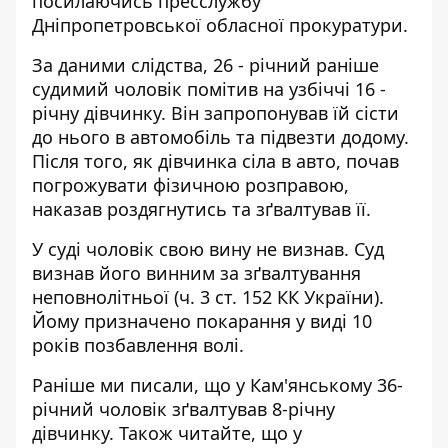
посилаючись
пресслужбу
Дніпропетровської обласної прокуратури.
За даними слідства, 26 - річний раніше
судимий чоловік помітив на узбіччі 16 -
річну дівчинку. Він запропонував їй сісти
до нього в автомобіль та підвезти додому.
Після того, як дівчинка сіла в авто, почав
погрожувати фізичною розправою,
наказав роздягнутись та зґвалтував її.
У суді чоловік свою вину не визнав. Суд
визнав його винним за зґвалтування
неповнолітньої (ч. 3 ст. 152 КК України).
Йому призначено покарання у виді 10
років позбавлення волі.
Раніше ми писали, що
у Кам'янському 36-
річний чоловік зґвалтував 8-річну
дівчинку
. Також читайте, що у