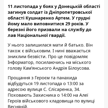
11 листопада у боях у Донецькій області
загинув солдат із Дніпропетровської
області Кушнаренко Артем. У грудні
йому мало виповнитися 29 років. У
березні його
призвали на службу
до
лав Національної гвардії.
У нього залишилася мати й батько. Він
також є військовим. І нині вважається
зниклим безвісти. Про це повідомляє
Інформатор, посилаючись на
міського
голову
Кам’янського Андрія Білоусова.
Прощання з Героєм та панахида
відбудуться 19 листопада о 13:00 за
адресою вулиця С. Слісаренка, 34.
Поховають Захисника о 14:00 на Алеї
Героїв військового кладовища по вулиці
Весняній.