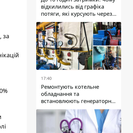
відхилились від графіка
потяги, які курсують через
Дніпро та область
,
за
нікацій
17:40
Ремонтують котельне
20%
обладнання та
встановлюють генераторні
установки: як у Дніпрі
готуються до
и
опалювального сезону
лі