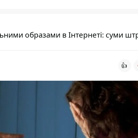
льними образами в Інтернеті: суми шт
👍