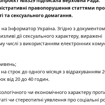
опроєкт №8329 підписала Верховна Рада.
ністративні правопорушення статтями про
і та сексуального домагання.
м
на Інформатор Україна
. Згідно з документом
изливі дії сексуального характеру, виражені
ому числі з використанням електронних кому
ривень;
на строк до одного місяця з відрахуванням 
ок від 20 до 40 годин.
хологічного чи економічного характеру прот
таті чи стереотипні уявлення про соціальні ро