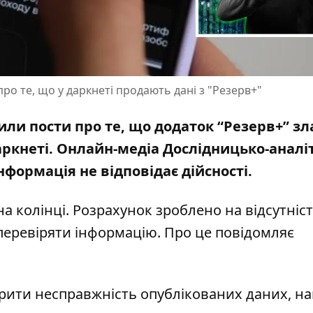
ро те, що у даркнеті продають дані з "Резерв+"
или пости про те, що додаток “Резерв+” з
аркнеті. Онлайн-медіа Дослідницько-аналі
нформація не відповідає дійсності.
на колінці. Розрахунок зроблено на відсутніс
перевіряти інформацію. Про це повідомляє
рити несправжність опублікованих даних, н