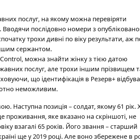
авних послуг, на якому можна перевіряти
. Вводячи послідовно номери з опубліковано
спочатку трохи дивні по віку результати, аж 
одшим сержантом.
Control, можна знайти жінку з тією датою
жавних послуг, але трохи іншим прізвищем т
ховуючи, що ідентифікація в Резерв+ відбув
олютно неможливим.
ою. Наступна позиція – солдат, якому 61 рік. 
сце проживання, яке вказано на скріншоті, не
іку взагалі 65 років. Його звання – старший
аїні ще у 2019 році. Але воно збережене в рос