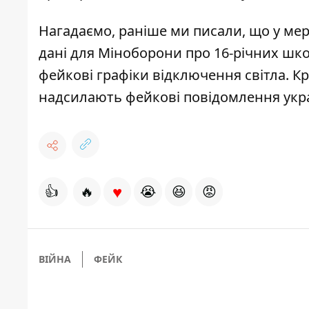
Нагадаємо, раніше ми писали, що у мер
дані для Міноборони про 16-річних шко
фейкові графіки відключення світла
. К
надсилають фейкові повідомлення укр
♥
👍
🔥
😭
😆
😡
ВІЙНА
ФЕЙК