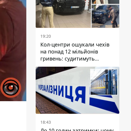
19:20
Кол-центри ошукали чехів
на понад 12 мільйонів
гривень: судитимуть
дніпрянина, який
організував
транснаціональну злочинну
організацію
18:43
До 10 годин затримки: чому