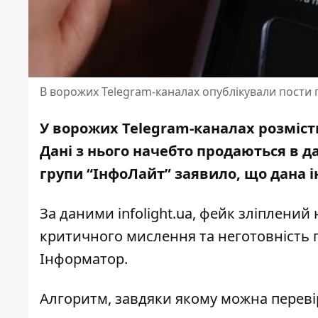
В ворожих Telegram-каналах опублікували пости п
У ворожих Telegram-каналах розміст
Дані з нього начебто продаються в д
групи “ІнфоЛайт” заявило, що дана і
За даними
infolight.ua
, фейк зліплений 
критичного мислення та неготовність 
Інформатор.
Алгоритм, завдяки якому можна переві