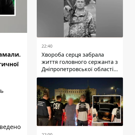
22:40
ламали.
Хвороба серця забрала
життя головного сержанта з
тичної
Дніпропетровської області
Юрія Свистуна
ть
аведено
22:00