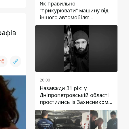
Як правильно
“прикурювати” машину від
іншого автомобіля:
інструкція для водіїв
рафів
20:00
Назавжди 31 рік: у
Дніпропетровській області
простились із Захисником
Олександром Рєпіним