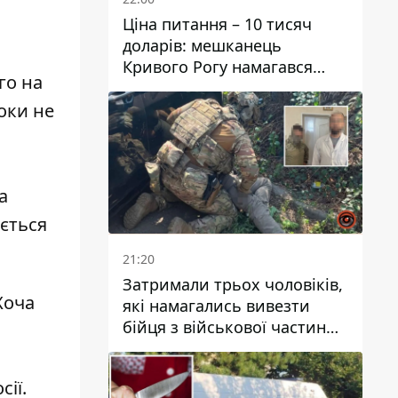
Ціна питання – 10 тисяч
доларів: мешканець
Кривого Рогу намагався
го на
переправити чоловіка до
Словаччини
поки не
а
ається
21:20
Затримали трьох чоловіків,
Хоча
які намагались вивезти
бійця з військової частини
до Дніпра за 7 тисяч
доларів: серед них був лікар
ії.