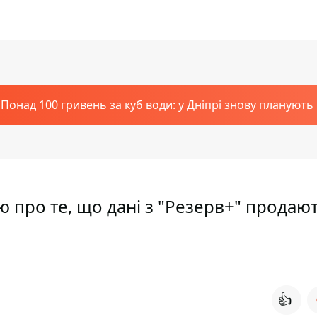
Понад 100 гривень за куб води: у Дніпрі знову планують
про те, що дані з "Резерв+" продают
👍