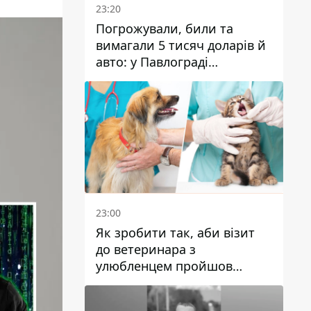
23:20
Погрожували, били та
вимагали 5 тисяч доларів й
авто: у Павлограді
затримали двох чоловіків
23:00
Як зробити так, аби візит
до ветеринара з
улюбленцем пройшов
спокійно: прості поради