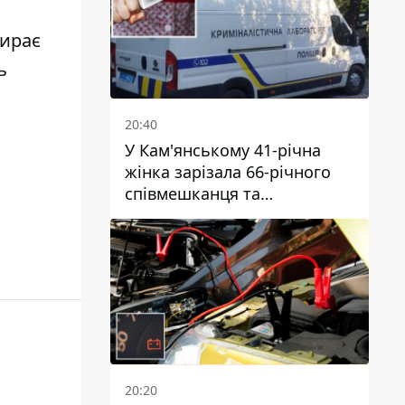
бирає
ь
20:40
У Кам'янському 41-річна
жінка зарізала 66-річного
співмешканця та
намагалась обманути
поліцейських
20:20