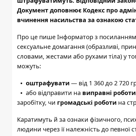
штрафуватимуть. Відповідний закон
Документ доповнює Кодекс про адмі
вчинення насильства за ознакою стат
Про це пише Інформатор з посилання
сексуальне домагання (образливі, прин
словами, жестами або рухами тіла) у т
можуть:
оштрафувати
— від 1 360 до 2 720 г
або відправити на
виправні роботи
заробітку, чи
громадські
роботи
на стр
Каратимуть й за ознаки фізичного, пси
людини через її належність до певної с