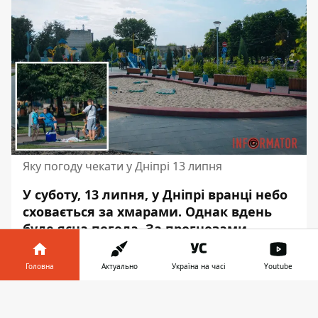
Яку погоду чекати у Дніпрі 13 липня
У суботу, 13 липня, у Дніпрі вранці небо
сховається за хмарами. Однак вдень
буде ясна погода. За прогнозами
синоптиків, опадів не очікується.
Атмосферний тиск складатиме до 749
Головна
Актуально
Україна на часі
Youtube
міліметрів ртутного стовпчика.
Інформатор у
Завантажити
Вночі вологість повітря становитиме 47-
телефоні
👉