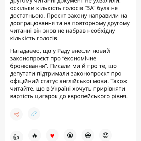
другому читанні документ не ухвалили,
оскільки кількість голосів “ЗА” була не
достатньою. Проєкт закону направили на
доопрацювання та на повторному другому
читанні він знов не набрав необхідну
кількість голосів.
Нагадаємо, що
у Раду
внесли новий
законопроєкт про “економічне
бронювання”
. Писали ми й про те, що
депутати підтримали
законопроєкт про
офіційний статус англійської мови
. Також
читайте, що
в Україні хочуть
прирівняти
вартість цигарок до європейського рівня
.
♥
🔥
😭
😆
😡
👍