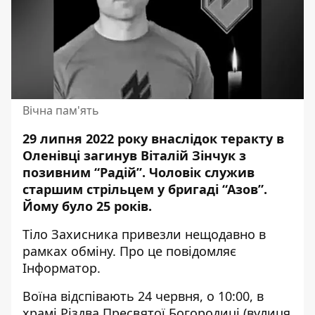
Вічна пам'ять
29 липня 2022 року внаслідок теракту в
Оленівці загинув Віталій Зінчук з
позивним “Радій”.
Чоловік служив
старшим стрільцем
у бригаді “Азов”.
Йому було 25 років.
Тіло Захисника привезли нещодавно в
рамках обміну. Про це повідомляє
Інформатор.
Воїна відспівають 24 червня, о 10:00, в
храмі Різдва Пресвятої Богородиці (вулиця